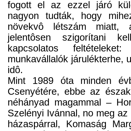
fogott el az ezzel járó k
nagyon tudták, hogy mihe
növekvô létszám miatt, a
jelentôsen szigorítani kel
kapcsolatos feltétele
munkavállalók járulékterhe, 
idô.
Mint 1989 óta minden évb
Csenyétére, ebbe az észak-
néhányad magammal – Horvá
Szelényi Ivánnal, no meg az 
házaspárral, Komaság Marg