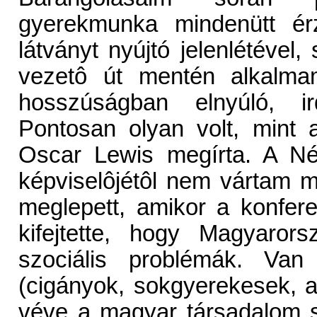
gyerekmunka mindenütt érz
látványt nyújtó jelenlétével
vezetô út mentén alkalmam
hosszúságban elnyúló, ird
Pontosan olyan volt, mint 
Oscar Lewis megírta. A Né
képviselôjétôl nem vártam mé
meglepett, amikor a konfer
kifejtette, hogy Magyaror
szociális problémák. Van 
(cigányok, sokgyerekesek, a
véve a magyar társadalom s