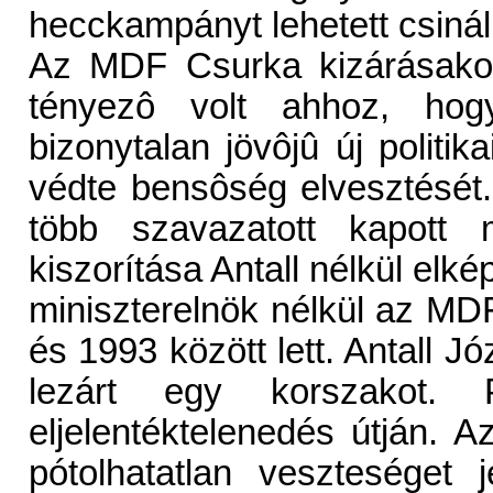
hecckampányt lehetett csinál
Az MDF Csurka kizárásakor
tényezô volt ahhoz, hogy
bizonytalan jövôjû új polit
védte bensôség elvesztésé
több szavazatott kapott
kiszorítása Antall nélkül elké
miniszterelnök nélkül az MD
és 1993 között lett. Antall J
lezárt egy korszakot. 
eljelentéktelenedés útján. 
pótolhatatlan veszteséget j