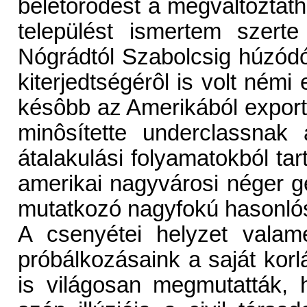
beletörôdést a megváltoztath
települést ismertem szert
Nógrádtól Szabolcsig húzódó
kiterjedtségérôl is volt ném
késôbb az Amerikából exportá
minôsítette underclassnak
átalakulási folyamatokból tar
amerikai nagyvárosi néger get
mutatkozó nagyfokú hasonló
A csenyétei helyzet valame
próbálkozásaink a saját korl
is világosan megmutatták, 