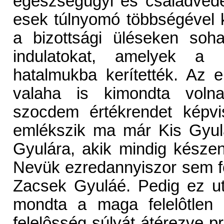
egészségügyi és családvéde
esek túlnyomó többségével k
a bizottsági üléseken so
indulatokat, amelyek a 
hatalmukba kerítették. Az 
valaha is kimondta volna
szocdem értékrendet képvis
emlékszik ma már Kis Gyul
Gyulára, akik mindig készen
Nevük ezredannyiszor sem fo
Zacsek Gyuláé. Pedig ez ut
mondta a maga felelôtlen 
felelôsség súlyát átérezve p