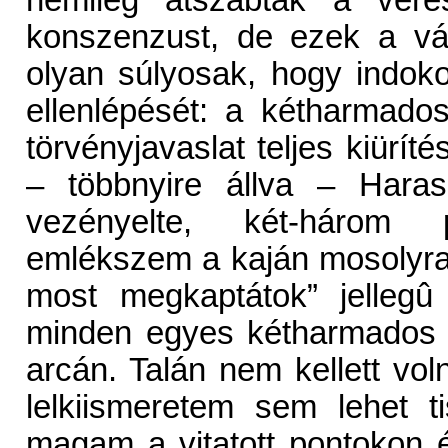
némileg átszabták a véres 
konszenzust, de ezek a vá
olyan súlyosak, hogy indoko
ellenlépését: a kétharmado
törvényjavaslat teljes kiürít
– többnyire állva – Haras
vezényelte, két-három 
emlékszem a kaján mosolyra –
most megkaptátok” jellegû
minden egyes kétharmados 
arcán. Talán nem kellett vol
lelkiismeretem sem lehet t
magam a vitatott pontokon 