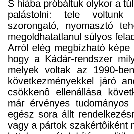
S hiába próbáltuk olykor a tú
palástolni: tele voltunk
szorongató, nyomasztó teh
megoldhatatlanul súlyos felad
Arról elég megbízható képe v
hogy a Kádár-rendszer mil
melyek voltak az 1990-ben
következményekkel járó ano
csökkenô ellenállása követ
már érvényes tudományos é
egész sora állt rendelkezés
vagy a pártok szakértôiként 