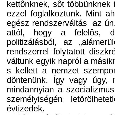
kettônknek, sôt többünknek 
ezzel foglalkoztunk. Mint a
egész rendszerváltás az ún. 
attól, hogy a felelôs, 
politizálásból, az „alámer
rendszerrel folytatott diszk
váltunk egyik napról a másikr
s kellett a nemzet szempon
döntenünk. Így vagy úgy, 
mindannyian a szocializmus
személyiségén letörölhet
évtizedek.