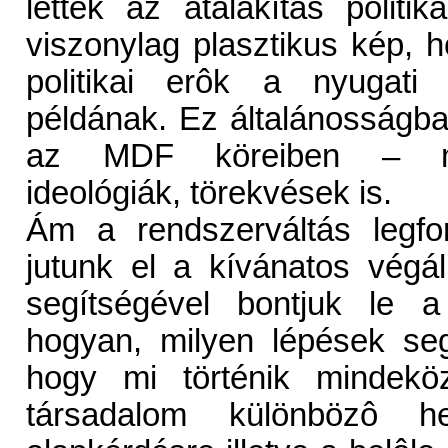
lettek az átalakítás politik
viszonylag plasztikus kép, h
politikai erôk a nyugati f
példának. Ez általánosságban 
az MDF köreiben – meg
ideológiák, törekvések is.
Ám a rendszerváltás legfo
jutunk el a kívánatos végá
segítségével bontjuk le a
hogyan, milyen lépések segí
hogy mi történik mindeköz
társadalom különbözô he