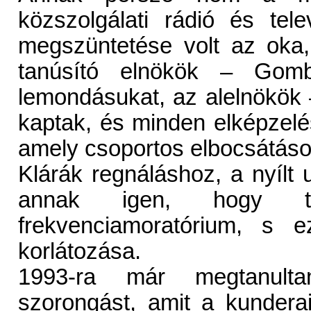
közszolgálati rádió és tele
megszüntetése volt az oka,
tanúsító elnökök – Gomb
lemondásukat, az alelnökök
kaptak, és minden elképzelé
amely csoportos elbocsátások
Klárák regnáláshoz, a nyílt 
annak igen, hogy t
frekvenciamoratórium, s e
korlátozása.
1993-ra már megtanultam
szorongást, amit a kunderai