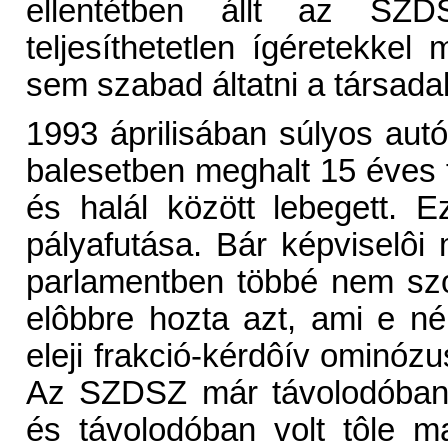
ellentétben állt az SZDS
teljesíthetetlen ígéretekk
sem szabad áltatni a társada
1993 áprilisában súlyos autób
balesetben meghalt 15 éves f
és halál között lebegett. Ez
pályafutása. Bár képviselô
parlamentben többé nem szó
elôbbre hozta azt, ami e né
eleji frakció-kérdôív ominóz
Az SZDSZ már távolodóban vo
és távolodóban volt tôle m