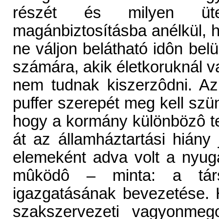
részét és milyen üte
magánbiztosításba anélkül, h
ne váljon belátható idôn belü
számára, akik életkoruknál 
nem tudnak kiszerzôdni. Az
puffer szerepét meg kell szün
hogy a kormány különbözô tec
át az államháztartási hiány
elemeként adva volt a nyug
mûködô – minta: a társa
igazgatásának bevezetése.
szakszervezeti vagyonmego