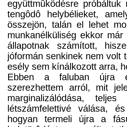
együttmûködésre próbáltuk 
tengôdô helybélieket, ame
összejön, talán el lehet mo
munkanélküliség ekkor már
állapotnak számított, his
jóformán senkinek nem volt 
esély sem kínálkozott arra, h
Ebben a faluban újra é
szerezhettem arról, mit je
marginalizálódása, teljes 
létszámfelettivé válása, 
hogyan termeli újra a fás