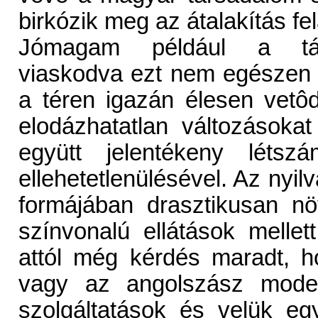
birkózik meg az átalakítás fel
Jómagam például a társa
viaskodva ezt nem egészen í
a téren igazán élesen vetôd
elodázhatatlan változásoka
együtt jelentékeny létszá
ellehetetlenülésével. Az nyil
formájában drasztikusan n
színvonalú ellátások melle
attól még kérdés maradt, 
vagy az angolszász modell
szolgáltatások és velük eg