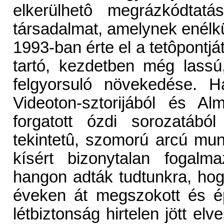
elkerülhetô megrázkódtat
társadalmat, amelynek enélkül
1993-ban érte el a tetôpontj
tartó, kezdetben még lassú,
felgyorsuló növekedése. 
Videoton-sztorijából és 
forgatott ózdi sorozatábó
tekintetû, szomorú arcú mun
kísért bizonytalan fogalm
hangon adták tudtunkra, hog
éveken át megszokott és ép
létbiztonság hirtelen jött e