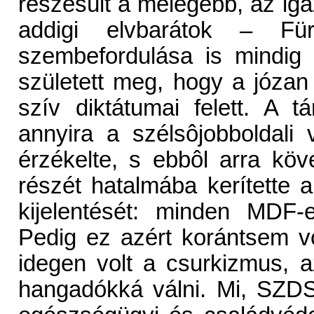
részesült a melegebb, az iga
addigi elvbarátok – Fü
szembefordulása is mindig
született meg, hogy a józa
szív diktátumai felett. A t
annyira a szélsôjobboldali
érzékelte, s ebbôl arra köv
részét hatalmába kerítette 
kijelentését: minden MDF
Pedig ez azért korántsem vol
idegen volt a csurkizmus, 
hangadókká válni. Mi, SZDS