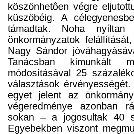
köszönhetôen végre eljutot
küszöbéig. A célegyenesb
támadtak. Noha nyíltan
önkormányzatok felállítását
Nagy Sándor jóváhagyásáva
Tanácsban kimunkált m
módosításával 25 százaléko
választások érvényességét. 
egyet jelent az önkormány
végeredménye azonban rác
sokan – a jogosultak 40 s
Egyebekben viszont megmut