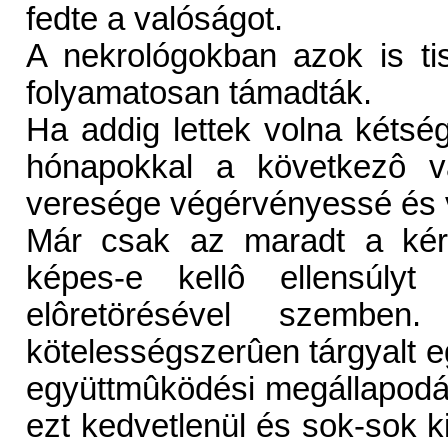
fedte a valóságot.
A nekrológokban azok is tis
folyamatosan támadták.
Ha addig lettek volna kétsé
hónapokkal a következô v
veresége végérvényessé és v
Már csak az maradt a kérd
képes-e kellô ellensúly
elôretörésével szemb
kötelességszerûen tárgyalt 
együttmûködési megállapodás
ezt kedvetlenül és sok-sok k