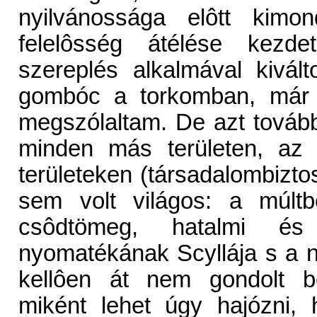
nyilvánossága elôtt kimon
felelôsség átélése kezd
szereplés alkalmával kivál
gombóc a torkomban, már n
megszólaltam. De azt tovább
minden más területen, az 
területeken (társadalombiztos
sem volt világos: a múltb
csôdtömeg, hatalmi és é
nyomatékának Scyllája s a ny
kellôen át nem gondolt b
miként lehet úgy hajózni, 