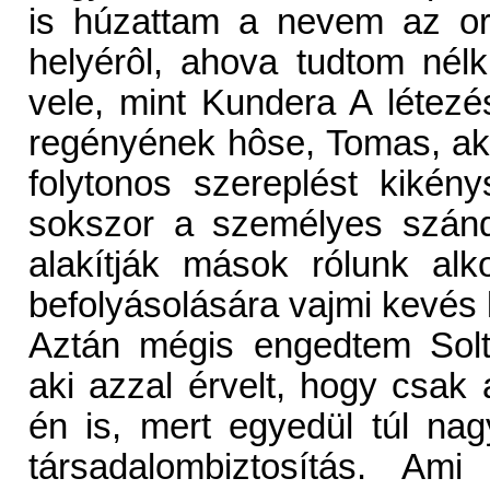
is húzattam a nevem az ors
helyérôl, ahova tudtom nél
vele, mint Kundera A létezé
regényének hôse, Tomas, aki 
folytonos szereplést kikény
sokszor a személyes szánd
alakítják mások rólunk alko
befolyásolására vajmi kevés
Aztán mégis engedtem Solt 
aki azzal érvelt, hogy csak 
én is, mert egyedül túl nagy
társadalombiztosítás. Ami