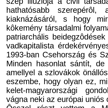
szép illúziója a civil társ
hathatósabb szerepérôl, a
kiaknázásáról, s hogy mi
kôkemény társadalmi folyamat
patriarchális beidegzôdések
vadkapitalista érdekérvénye
1993-ban Csehország és Szl
Minden hasonlat sántít, de
amellyel a szlovákok önállósu
eszembe, hogy olyan ez, m
kelet-magyarországi gondo
vágna neki az európai uniós