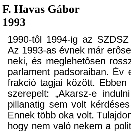
F. Havas Gábor
1993
1990-tôl 1994-ig az SZDSZ 
Az 1993-as évnek már erôse
neki, és meglehetôsen ros
parlament padsoraiban. Év e
frakció tagjai között. Ebbe
szerepelt: „Akarsz-e indul
pillanatig sem volt kérdés
Ennek több oka volt. Tulajdo
hogy nem való nekem a politi