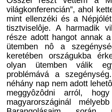
Ôsszel részt vettem a Me
világkonferencián”, ahol ket
mint ellenzéki és a Népjólé
tisztviselôje. A harmadik vi
része adott hangot annak 
ütemben nô a szegénység
keretében országukba érke
olyan ütemben válik egy
problémává a szegénység. 
néhány nap nem adott lehetô
meggyôzôdni arról, ho
magyarországinál mélyebb 
Barangolásaim során 