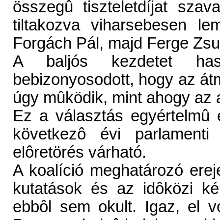
összegû tiszteletdíjat sz
tiltakozva viharsebesen le
Forgách Pál, majd Ferge Zsu
A baljós kezdetet haso
bebizonyosodott, hogy az 
úgy mûködik, mint ahogy az 
Ez a választás egyértelmû e
következô évi parlamenti
elôretörés várható.
A koalíció meghatározó ere
kutatások és az idôközi ké
ebbôl sem okult. Igaz, el vo