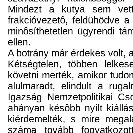
Mindezt a kutya sem vet
frakcióvezetô, feldühödve 
minôsíthetetlen ügyrendi 
ellen.
A botrány már érdekes volt, 
Kétségtelen, többen lelke
követni merték, amikor tudo
alulmaradt, elindult a rug
Igazság Nemzetpolitikai Cs
ahányan késôbb nyílt kiállás
kiérdemelték, s mire megal
száma tovább fogyatkozott