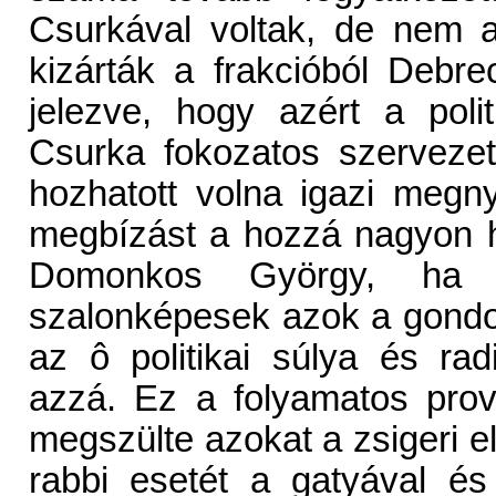
Csurkával voltak, de nem a
kizárták a frakcióból Debre
jelezve, hogy azért a poli
Csurka fokozatos szervezet
hozhatott volna igazi meg
megbízást a hozzá nagyon 
Domonkos György, ha
szalonképesek azok a gondo
az ô politikai súlya és ra
azzá. Ez a folyamatos prov
megszülte azokat a zsigeri 
rabbi esetét a gatyával és