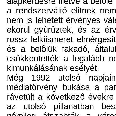
alapkérdésre illetve a belôl
a rendszerváltó elitnek nem
nem is lehetett érvényes vál
ekörül gyûrûztek, és az ér
rossz lelkiismeret elmérgesí
és a belôlük fakadó, általu
csökkentették a legalább n
kimunkálásának esélyét.
Még 1992 utolsó napjai
médiatörvény bukása a par
rávetült a következô évekre
az utolsó pillanatban bes