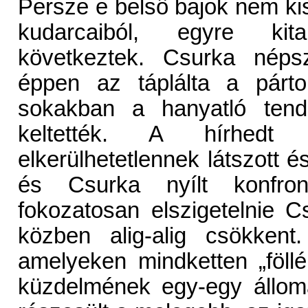
Persze e belsô bajok nem k
kudarcaiból, egyre kitap
következtek. Csurka népsz
éppen az táplálta a párto
sokakban a hanyatló tend
keltették. A hírhedt 
elkerülhetetlennek látszott é
és Csurka nyílt konfront
fokozatosan elszigetelnie 
közben alig-alig csökkent
amelyeken mindketten „föll
küzdelmének egy-egy állomá