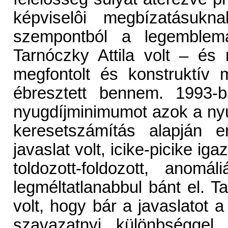
képviselôi megbízatásu
szempontból a legemblema
Tarnóczky Attila volt – és 
megfontolt és konstruktív m
ébresztett bennem. 1993-b
nyugdíjminimumot azok a nyu
keresetszámítás alapján e
javaslat volt, icike-picike ig
toldozott-foldozott, anom
legméltatlanabbul bánt el. 
volt, hogy bár a javaslatot
szavazatnyi különbségge