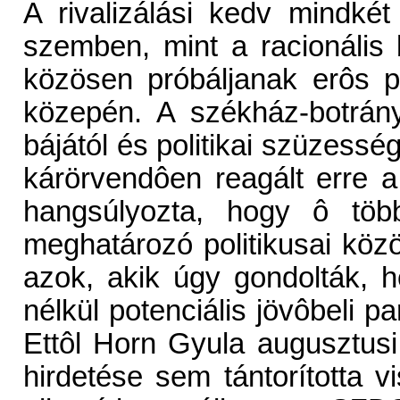
A rivalizálási kedv mindké
szemben, mint a racionális 
közösen próbáljanak erôs poz
közepén. A székház-botrán
bájától és politikai szüzess
kárörvendôen reagált erre a
hangsúlyozta, hogy ô töb
meghatározó politikusai közö
azok, akik úgy gondolták, h
nélkül potenciális jövôbeli p
Ettôl Horn Gyula augusztusi
hirdetése sem tántorította 