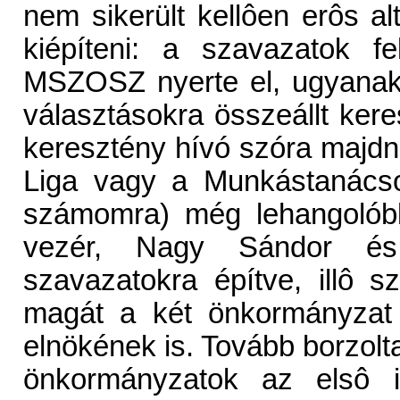
nem sikerült kellôen erôs a
kiépíteni: a szavazatok f
MSZOSZ nyerte el, ugyanak
választásokra összeállt ker
keresztény hívó szóra majdn
Liga vagy a Munkástanácso
számomra) még lehangolób
vezér, Nagy Sándor és
szavazatokra építve, illô 
magát a két önkormányzat (
elnökének is. Tovább borzolta 
önkormányzatok az elsô in