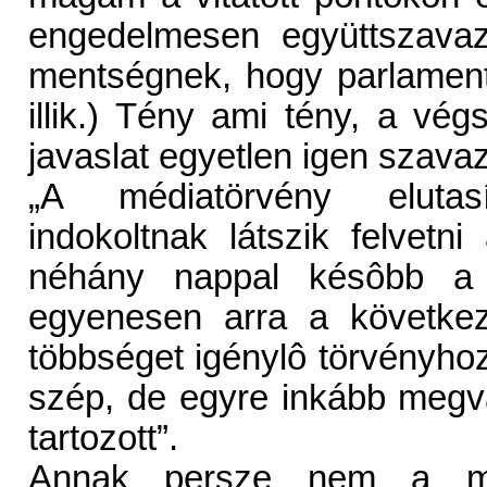
engedelmesen együttszavaz
mentségnek, hogy parlament
illik.) Tény ami tény, a vég
javaslat egyetlen igen szava
„A médiatörvény elutas
indokoltnak látszik felvetni
néhány nappal késôbb 
egyenesen arra a következt
többséget igénylô törvényh
szép, de egyre inkább megva
tartozott”.
Annak persze nem a mé