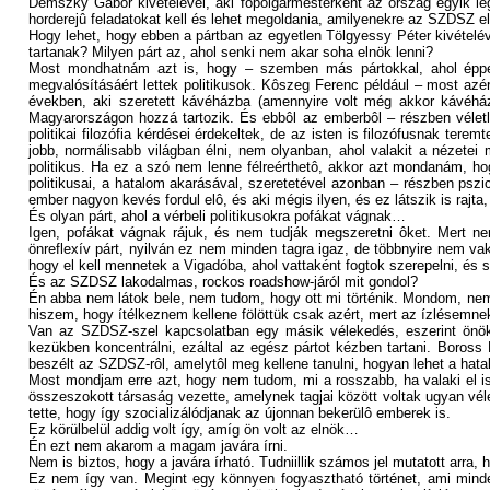
Demszky Gábor kivételével, aki fôpolgármesterként az ország egyik le
horderejû feladatokat kell és lehet megoldania, amilyenekre az SZDSZ 
Hogy lehet, hogy ebben a pártban az egyetlen Tölgyessy Péter kivételév
tartanak? Milyen párt az, ahol senki nem akar soha elnök lenni?
Most mondhatnám azt is, hogy – szemben más pártokkal, ahol éppen
megvalósításáért lettek politikusok. Kôszeg Ferenc például – most az
években, aki szeretett kávéházba (amennyire volt még akkor kávéház) 
Magyarországon hozzá tartozik. És ebbôl az emberbôl – részben véletle
politikai filozófia kérdései érdekeltek, de az isten is filozófusnak t
jobb, normálisabb világban élni, nem olyanban, ahol valakit a nézetei
politikus. Ha ez a szó nem lenne félreérthetô, akkor azt mondanám, hogy
politikusai, a hatalom akarásával, szeretetével azonban – részben pszi
ember nagyon kevés fordul elô, és aki mégis ilyen, és ez látszik is rajta,
És olyan párt, ahol a vérbeli politikusokra pofákat vágnak…
Igen, pofákat vágnak rájuk, és nem tudják megszeretni ôket. Mert n
önreflexív párt, nyilván ez nem minden tagra igaz, de többnyire nem v
hogy el kell mennetek a Vigadóba, ahol vattaként fogtok szerepelni, é
És az SZDSZ lakodalmas, rockos roadshow-járól mit gondol?
Én abba nem látok bele, nem tudom, hogy ott mi történik. Mondom, ne
hiszem, hogy ítélkeznem kellene fölöttük csak azért, mert az ízlésemn
Van az SZDSZ-szel kapcsolatban egy másik vélekedés, eszerint önök 
kezükben koncentrálni, ezáltal az egész pártot kézben tartani. Boross
beszélt az SZDSZ-rôl, amelytôl meg kellene tanulni, hogyan lehet a hat
Most mondjam erre azt, hogy nem tudom, mi a rosszabb, ha valaki el is
összeszokott társaság vezette, amelynek tagjai között voltak ugyan vé
tette, hogy így szocializálódjanak az újonnan bekerülô emberek is.
Ez körülbelül addig volt így, amíg ön volt az elnök…
Én ezt nem akarom a magam javára írni.
Nem is biztos, hogy a javára írható. Tudniillik számos jel mutatott arra
Ez nem így van. Megint egy könnyen fogyasztható történet, ami min