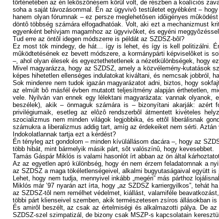
történetében az én leköszönésem körül volt, de részben a koalíciós z
soha a saját távozásommal. Én az ügyvivô testületet egyébként – hogy 
hanem olyan fórumnak – ez persze meglehetôsen idôigényes mûködést jel
döntô többség számára elfogadhatóak. Volt, aki ezt a mechanizmust kr
egyenként behívjam magamhoz az ügyvivôket, és egyéni meggyôzéssel p
Tud erre az öntôl idegen módszerre is példát az SZDSZ-bôl?
Ez most tök mindegy, de hát… így is lehet, és így is kell politizáln
mûködtetésének ez bevett módszere, a kormánypárti képviselôket is sok
–, ahol olyan élesek és egyeztethetetlenek a nézetkülönbségek, hogy ez
Mivel magyarázza, hogy az SZDSZ, amely a közvélemény-kutatások szerin
képes hihetetlen ellenséges indulatokat kiváltani, és nemcsak jobbról, ha
Sok mindenre nem tudok igazán magyarázatot adni, biztos, hogy sokfajt
az elmúlt bô másfél évben mutatott teljesítmény alapján érthetetlen, m
vele. Nyilván van ennek egy lélektani magyarázata: vannak olyanok, e
beszélek), akik – önmaguk számára is – bizonyítani akarják: azért 
privilégiumaik, esetleg az elôzô rendszerbôl átmentett kivételes he
szocializmus nem minden világok legjobbika, és ettôl liberálisnak g
számukra a liberalizmus addig tart, amíg az érdekeiket nem sérti. Aztá
Indokolatlannak tartja ezt a kérdést?
Én tényleg azt gondolom – minden kívülállásom dacára –, hogy az SZDSZ
több hibát, mint bármelyik másik párt, sôt valószínû, hogy kevesebbet.
Tamás Gáspár Miklós is valami hasonlót írt abban az ön által kárhoztat
Az az egyetlen apró különbség, hogy én nem érzem feladatomnak a nyi
az SZDSZ a maga tökéletlenségeivel, alkalmi bugyutaságaival együtt is
Lehet, hogy nem tudja, mennyivel inkább „megéri” más párthoz lojáli
Miklós már ’97 nyarán azt írta, hogy „az SZDSZ karriergyilkos”, tehát h
az SZDSZ-tôl nem remélhet védelmet, kiállást, valamiféle beavatkozást,
többi párt klienseivel szemben, akik természetesen zsíros állásokban is
És amirôl beszélt, az csak az értelmiségi és alkalmazotti pálya. De a
SZDSZ-szel szimpatizál, de bizony csak MSZP-s kapcsolatain keresztül tu