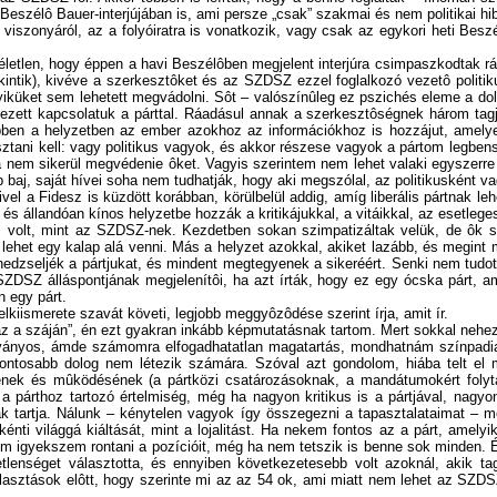
Beszélô Bauer-interjújában is, ami persze „csak” szakmai és nem politikai hi
viszonyáról, az a folyóiratra is vonatkozik, vagy csak az egykori heti Be
letlen, hogy éppen a havi Beszélôben megjelent interjúra csimpaszkodtak rá 
intik), kivéve a szerkesztôket és az SZDSZ ezzel foglalkozó vezetô politiku
gyiküket sem lehetett megvádolni. Sôt – valószínûleg ez pszichés eleme a d
zett kapcsolatuk a párttal. Ráadásul annak a szerkesztôségnek három tagja
ben a helyzetben az ember azokhoz az információkhoz is hozzájut, amelye
sztani kell: vagy politikus vagyok, és akkor részese vagyok a pártom legbens
ha nem sikerül megvédenie ôket. Vagyis szerintem nem lehet valaki egyszerre k
b baj, saját hívei soha nem tudhatják, hogy aki megszólal, az politikusként va
el a Fidesz is küzdött korábban, körülbelül addig, amíg liberális pártnak le
 és állandóan kínos helyzetbe hozzák a kritikájukkal, a vitáikkal, az esetle
m volt, mint az SZDSZ-nek. Kezdetben sokan szimpatizáltak velük, de ôk 
lehet egy kalap alá venni. Más a helyzet azokkal, akiket lazább, és megint 
dzseljék a pártjukat, és mindent megtegyenek a sikeréért. Senki nem tudott
DSZ álláspontjának megjelenítôi, ha azt írták, hogy ez egy ócska párt, 
n egy párt.
lkiismerete szavát követi, legjobb meggyôzôdése szerint írja, amit ír.
z a száján”, én ezt gyakran inkább képmutatásnak tartom. Mert sokkal nehez
ányos, ámde számomra elfogadhatatlan magatartás, mondhatnám színpadiasna
fontosabb dolog nem létezik számára. Szóval azt gondolom, hiába telt el m
etének és mûködésének (a pártközi csatározásoknak, a mandátumokért folyta
 a párthoz tartozó értelmiség, még ha nagyon kritikus is a pártjával, nagy
ak tartja. Nálunk – kénytelen vagyok így összegezni a tapasztalataimat – 
nti világgá kiáltását, mint a lojalitást. Ha nekem fontos az a párt, amely
m igyekszem rontani a pozícióit, még ha nem tetszik is benne sok minden. É
lenséget választotta, és ennyiben következetesebb volt azoknál, akik tag
lasztások elôtt, hogy szerinte mi az az 54 ok, ami miatt nem lehet az SZDS