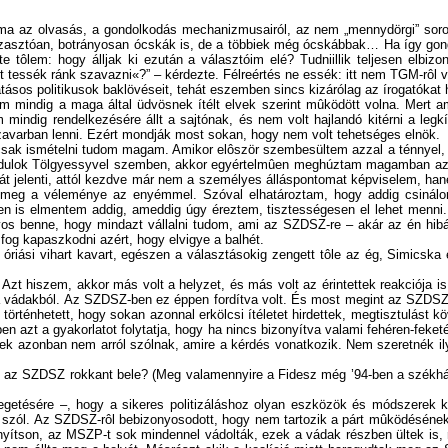
alma az olvasás, a gondolkodás mechanizmusairól, az nem „mennydörgi” sor
asztóan, botrányosan ócskák is, de a többiek még ócskábbak… Ha így gondol
e tôlem: hogy álljak ki ezután a választóim elé? Tudniillik teljesen elbi
tessék ránk szavazni«?” – kérdezte. Félreértés ne essék: itt nem TGM-rôl v
tásos politikusok baklövéseit, tehát eszemben sincs kizárólag az írogatókat 
 mindig a maga által üdvösnek ítélt elvek szerint mûködött volna. Mert a
 mindig rendelkezésére állt a sajtónak, és nem volt hajlandó kitérni a le
gy zavarban lenni. Ezért mondják most sokan, hogy nem volt tehetséges elnök.
 csak ismételni tudom magam. Amikor elôször szembesültem azzal a ténnyel, 
t elindulok Tölgyessyvel szemben, akkor egyértelmûen meghúztam magamban azt
 jelenti, attól kezdve már nem a személyes álláspontomat képviselem, hanem
k meg a véleménye az enyémmel. Szóval elhatároztam, hogy addig csinál
en is elmentem addig, ameddig úgy éreztem, tisztességesen el lehet menni. É
os benne, hogy mindazt vállalni tudom, ami az SZDSZ-re – akár az én hibám
fog kapaszkodni azért, hogy elvigye a balhét.
riási vihart kavart, egészen a választásokig zengett tôle az ég, Simicska
zt hiszem, akkor más volt a helyzet, és más volt az érintettek reakciója is
ak a vádakból. Az SZDSZ-ben ez éppen fordítva volt. És most megint az SZDSZ 
örténhetett, hogy sokan azonnal erkölcsi ítéletet hirdettek, megtisztulást kö
en azt a gyakorlatot folytatja, hogy ha nincs bizonyítva valami fehéren-feket
yek azonban nem arról szólnak, amire a kérdés vonatkozik. Nem szeretnék ilye
l az SZDSZ rokkant bele? (Meg valamennyire a Fidesz még ’94-ben a székház
getésére –, hogy a sikeres politizáláshoz olyan eszközök és módszerek
szól. Az SZDSZ-rôl bebizonyosodott, hogy nem tartozik a párt mûködésének
izonyítson, az MSZP-t sok mindennel vádolták, ezek a vádak részben ültek i