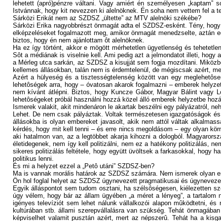
lehetett (apró)pénzre váltani. Vagy amiért én személyesen „kaptam”
Istvánnak, hogy kit nevezzen ki alelnöknek. Én soha nem vettem fel a t
Sárközi Erikát nem az SZDSZ „ültette” az MTV alelnöki székébe?
Sárközi Erika nagyobbrészt önmagát adta el SZDSZ-esként. Tény, hogy
elképzeléseket fogalmazott meg, amikor önmagát menedzselte, aztán eg
biztos, hogy én nem ajánlottam ôt alelnöknek.
Ha ez így történt, akkor e mögött mérhetetlen ügyetlenség és tehetetle
Sôt a médiának is viselnie kell. Ami pedig azt a jelmondatot illeti, ho
a Mérleg utca sarkán, az SZDSZ a kisujját sem fogja mozdítani. Miközbe
kellemes állásokban, talán nem is érdemtelenül, de mégiscsak azért, m
Azért a hülyeség és a tisztességtelenség között van egy meglehetôsen
lehetôségek arra, hogy – óvatosan akarok fogalmazni – emberek helyze
nem kívánt átlépni. Biztos, hogy Kuncze Gábor, Magyar Bálint vagy L
lehetôségeket próbál használni hozzá közel álló emberek helyzetbe hozá
Ismerek valakit, akit mindenáron le akartak beszélni egy pályázatról, 
Lehet. De nem csak pályáztak. Voltak természetesen igazgatóságok és f
állásokba is olyan embereket javasolt, akik nem attól váltak alkalmas
kérdés, hogy mit kell tenni – és erre nincs megoldásom – egy olyan kö
aki hatalmon van, az a legtöbbet akarja kihozni a dologból. Magyaror
életidegenek, nem így kell politizálni, nem ez a hatékony politizálás, 
sikeres politizálás feltétele, hogy együtt üvöltsek a farkasokkal, hog
politikus lenni.
És mi a helyzet ezzel a „Petô utáni” SZDSZ-ben?
Ma is vannak morális határok az SZDSZ számára. Nem ismerek olyan em
Ön hol foglal helyet az SZDSZ úgynevezett pragmatikusai és úgynevezett d
Egyik álláspontot sem tudom osztani, ha szélsôségesen, kiélezetten sze
úgy vélem, hogy bár az állam ügyében „a méret a lényeg”, a tartalom né
igényes televíziót sem lehet nálunk vállalkozói alapon mûködtetni, é
kultúrában stb. állami szerepvállalásra van szükség. Tehát önmagában
képviselhet valamit pusztán azért, mert az népszerû. Tehát ha a ki