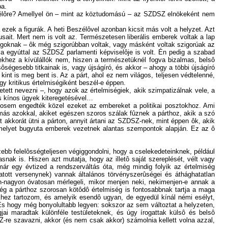
ba.
szélôre? Amellyel ön – mint az köztudomású – az SZDSZ elnökeként nem
ezek a figurák. A heti Beszélôvel azonban kicsit más volt a helyzet. Azt
sait. Mert nem is volt az. Természetesen liberális emberek voltak a lap
olgoknak – ôk még szigorúbban voltak, vagy másként voltak szigorúak az
 egyúttal az SZDSZ parlamenti képviselôje is volt. Én pedig a szabad
khez a kívülállók nem, hiszen a természetüknél fogva bizalmas, belsô
ôségesebb titkainak is, vagy újságíró, és akkor – ahogy a többi újságíró
int is meg bent is. Az a párt, ahol ez nem világos, teljesen védtelenné,
gy kritikus értelmiségiként beszél-e éppen.
hetett nevezni –, hogy azok az értelmiségiek, akik szimpatizálnak vele, a
ges kínos ügyek kiteregetésével…
sosem engedték közel ezeket az embereket a politikai posztokhoz. Ami
más azokkal, akiket egészen szoros szálak fûznek a párthoz, akik a szó
 akkorát ütni a párton, annyit ártani az SZDSZ-nek, mint éppen ôk, akik
amelyet bugyuta emberek vezetnek alantas szempontok alapján. Ez az ô
ebb felelôsségteljesen végiggondolni, hogy a cselekedeteinknek, például
k is. Hiszen azt mutatja, hogy az illetô saját szereplését, vélt vagy
ár egy évtized a rendszerváltás óta, még mindig folyik az értelmiség
tott versenynek) vannak általános törvényszerûségei és áthághatatlan
on-nagyon óvatosan mérlegeli, mikor menjen neki, nekimenjen-e annak a
még a párthoz szorosan kötôdô értelmiség is fontosabbnak tartja a maga
ikhez tartozom, és amelyik esendô ugyan, de egyedül kínál némi esélyt,
s hogy még bonyolultabb legyen: sokszor az sem változtat a helyzeten,
jai maradtak különféle testületeknek, és úgy írogattak külsô és belsô
Z-re szavazni, akkor (és nem csak akkor) számolnia kellett volna azzal,