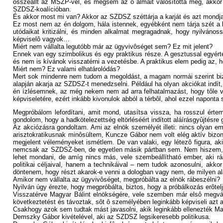
összeállt az MSZP-vel, és mégsem az ô álmait valósította meg, akko
SZDSZ-koalícióban.
És akkor most mi van? Akkor az SZDSZ széttárja a karját és azt mondj
Ez most nem az én dolgom, hála istennek, egyébként nem tárja szét a ka
utódaikat kritizálni, és minden alkalmat megragadnak, hogy nyilván
képviselô vagyok…
Miért nem vállalta legutóbb már az ügyvivôséget sem? Ez mit jelent?
Ennek van egy szimbolikus és egy praktikus része. A gesztussal egyért
és nem is kívánok visszatérni a vezetésbe. A praktikus elem pedig az,
Miért nem? Ez valami elhatárolódás?
Mert sok mindenre nem tudom a megoldást, a magam normái szerint biz
alapján akarja az SZDSZ-t menedzselni. Például ha olyan akciókat indí
én ízlésemnek, az még nekem nem ad arra felhatalmazást, hogy tôle v
képviseletére, ezért inkább kivonulok abból a térbôl, ahol ezzel napon
Megpróbálom lefordítani, amit mond, utasítsa vissza, ha rosszul értem
gondolom, hogy a hadkötelezettség eltörléséért indított aláírásgyûjtésr
Az akciózásra gondoltam. Ami az elnök személyét illeti: nincs olyan 
arisztokratikusnak minôsültem, Kuncze Gábor nem volt elég aktív bi
megjelent véleményeket ismétlem. De van valaki, egy létezô figura, ak
nemcsak az SZDSZ-ben, de egyetlen másik pártban sem. Nem hiszem, hog
lehet mondani, de amíg nincs más, vele szembeállítható ember, aki r
politikai céljaival, hanem a technikáival – nem tudok azonosulni, akkor
döntenem, hogy részt akarok-e venni a dologban vagy nem, de milyen a
Amikor nem vállalta az ügyvivôséget, megpróbálta az elnök rábeszélni?
Nyilván úgy érezte, hogy megpróbálta, biztos, hogy a próbálkozás erôtel
Visszatérve Magyar Bálint elnökségére, vele szemben már elsô megvála
következtetést és távoztak, sôt ô személyében leginkább képviseli azt a 
Csakhogy azok sem tudtak mást javasolni, akik leginkább ellenezték Ma
Demszky Gábor kivételével, aki az SZDSZ legsikeresebb politikusa.