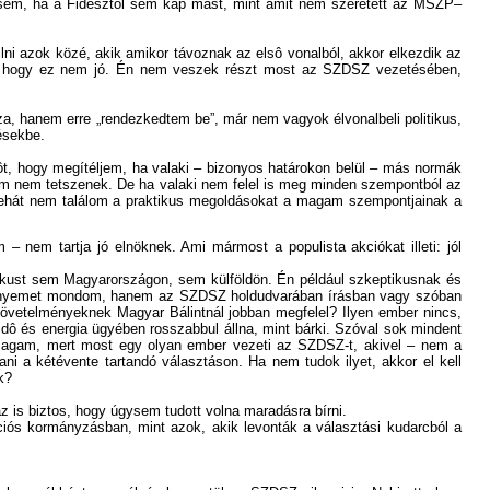
 sem, ha a Fidesztôl sem kap mást, mint amit nem szeretett az MSZP–
lni azok közé, akik amikor távoznak az elsô vonalból, akkor elkezdik az
lom, hogy ez nem jó. Én nem veszek részt most az SZDSZ vezetésében,
a, hanem erre „rendezkedtem be”, már nem vagyok élvonalbeli politikus,
ésekbe.
, hogy megítéljem, ha valaki – bizonyos határokon belül – más normák
kem nem tetszenek. De ha valaki nem felel is meg minden szempontból az
 Tehát nem találom a praktikus megoldásokat a magam szempontjainak a
– nem tartja jó elnöknek. Ami mármost a populista akciókat illeti: jól
tikust sem Magyarországon, sem külföldön. Én például szkeptikusnak és
leményemet mondom, hanem az SZDSZ holdudvarában írásban vagy szóban
 követelményeknek Magyar Bálintnál jobban megfelel? Ilyen ember nincs,
ô és energia ügyében rosszabbul állna, mint bárki. Szóval sok mindent
m magam, mert most egy olyan ember vezeti az SZDSZ-t, akivel – nem a
tani a kétévente tartandó választáson. Ha nem tudok ilyet, akkor el kell
k?
z is biztos, hogy úgysem tudott volna maradásra bírni.
ciós kormányzásban, mint azok, akik levonták a választási kudarcból a