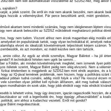
r 2002-ben nem kell automatikusan visszatérnie az SZDSZ-hez, még akkor
a, sajnálom?
rját, a jelek szerint. De errôl én már nem akarok beszélni, nem akarok beál
osságra hozzák a véleményüket. Pár perce beszéltünk arról, miért gondo
elmûvé akartam tenni mindenki számára, hogy nem ideiglenesen léptem vissz
 hogy nem akarok beleszólni az SZDSZ mûködését meghatározó politikai dönt
tos, hogy nem tudom. Viszont ahhoz nem érzek magamban elég morális erôt
t, amelyeket én populistának tartok, vagy olyan technikákkal él, amelyek ne
alamifajta elvont és idealizált követelmények teljesítését kérjem számon.
ta szembesülök, és azt mondom, ez mától kezdve nem rám tartozik.
, amire céloz. Az egyik az elnök személye, Magyar Bálintot – ha jól értem 
e gondol? A technikákról hirtelen nem ugrik be semmi…
ember a Földön, aki minden követelménynek megfelel, nem ismerek ilyen poli
zonyos ítéletek szerint, Magyar Bálint pedig nem elég elvszerû. Nem a vé
i fizikai értelemben is megjelenik az SZDSZ-ben mint elnök aspiráns, és a
y az IQ-jával lennének problémák, nem hiszem, hogy a politikára szánt id
áadásul jobban tudná csinálni, addig mirôl folyik a vita? Ha rosszul érze
 vele szemben olyan jelöltet kell nyilván állítanom, akit meg tudnak válasz
lapon mondhatnám én ezek után, hogy jobb elnököt vagy más elnököt kíváno
jesebb is lehetett volna, hogy úgy érezzem, igazán ragaszkodik hozzám, de a
sztásakor az volt a legerôsebb érv, hogy éppúgy „elhasználódott” a koalí
politikát, ami ahhoz a kudarchoz vezetett. Errôl mit gondol?
gyar Bálint megválasztását.