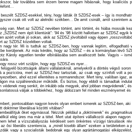
 sokszor, bár továbbra sem érzem benne magam hibásnak, hogy koalíciós p
elefont…
 beszélt SZDSZ-esekkel, tény, hogy látták ôt SZDSZ-esek – így is mondhat
yszer csak ott volt az alelnöki székben… De amit csinált, arról szerintem 
nség van. Mert az SZDSZ nevében történt, ami történt, és hiába mossák kezei
gy az „SZDSZ nem épít klientúrát”: ’94 és ’98 között hallottam az SZDSZ egyi
n azért voltak jó sokan, akik az SZDSZ jóvoltából vagy éppen „rosszvoltából
ert az SZDSZ közelében voltak.
 nagy tér. Mi is tudtuk az SZDSZ-ben, hogy vannak legitim, elfogadható va
tbe kerüljenek. Az más kérdés, hogy az SZDSZ – és a kormányban lévô SZDSZ-
otz Károly egyetlen tender elbírálásába sem avatkozott bele. Vagyis – is
sára.
nehogy rossz vért szüljön, hogy egy SZDSZ-es nyer…
elügyelô bizottságok állami vállalatoknál, amelyekrôl a döntés végsô soron
sá a pozícióra, mert az SZDSZ-hez tartoztak, az csak egy színfolt volt a 
rnyezetben, ahol ezzel ellentétes a normarendszer. Mert tény, valóban iga
szágon ma szpáhirendszer mûködik. És biztos, hogy ebbôl is támadtak indula
nem védenek meg senkit, én inkább oda megyek, ahol jobban megvédenek”, és í
y hasonlatossá váljak a többiekhez, hogy áldozzam fel minden eszményemet é
bert, pontosabban nagyon kevés olyan embert ismerek az SZDSZ-ben, aki ne
oktriner liberálisai közötti vitában?
mbeállítjuk ôket egymással. Nézzük például a „doktrinerek” és „pragmatikusok
lkül elég üres ma már a tétel. Mert utat építeni vállalkozói alapon nagyon 
s nem lehet a vízszabályozás kérdéseit sem önkéntes vízügyi társulások rév
 az ôsi liberális szentencia, a „minél kisebb állam” ezeken a területeke
sgazdák vagy a szocialisták bedobnak egy olyan agrártámogatási elképze