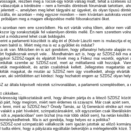
avarosságok, részben meg a Tocsik-ügy körüli válság miatt, tehát a szétesé
válaszoljak a kérdésére – nem a formális döntések fórumának tartottam, ahol
entett –, amelyben meg lehet tárgyalni az ügyeket, és olyan típusú döntése
itizálta, én azonban – még egyszer mondom – nem kívántam autokrata vezetô 
róbáljam meg a magam elképzelése mellé fölsorakoztatni ôket.
i. Én azonban nem erre szerzôdtem. Ha ezt várták volna tôlem, akkor nem v
szor így sorakoztatják fel valamilyen döntés mellé. Én nem szerettem volna 
zel a módszerrel lehet csak boldogulni.
t a parlamenti küszöböt is alig éri el (Kövér László nem is mulasztja el eg
nem balról is. Miért még ma is ez a gyûlölet és indulat?
a ok van. Miközben én is azt gondolom, hogy pillanatnyi helyzete alapján m
iért foglalkoznak ennyit vele… Mondhatnám azt is, hogy az SZDSZ-bôl ma azz
gykori SZDSZ-tagok és elpártolt hívek meg a Fidesz mai vezetôi, egykori a
fordultak szembe az SZDSZ-szel, mert az méltatlanná vált hozzájuk. Vann
lyzetük megvédését, és aztán csalódniuk kellett. Jellegzetes magatartás 
ondolták magukat, de miután az SZDSZ nem úgy viselkedett, ahogy elvárták 
n van, aki sértôdötten azt kérdezi: hogy hozhatott engem az SZDSZ olyan hely
 az általa képviselt nézetek színvonalában, a parlamenti szereplésében, a 
ott cikkében…
lvánosság tájékoztatását arról, hogy álmaim pártja és a létezô SZDSZ közö
 jó párt, hogy megírom, miért nem érdemes rá szavazni. Már csak azért sem,
snak lenni, mint az SZDSZ-hez? Ónody Tamás, az Új Generáció elnöke azt mo
a valakit a párt híveként, szimpatizánsaként, sôt egyszerûen csak liberálisk
 sôt a „reparációban” sem bízhat (ma már több okból sem), ha netán késôbb ma
 reménykedhetnek. Ma is azt gondolja, hogy helyes ez a politika?
z SZDSZ-szel szimpatizáló vállalkozók sem igazán jutottak az elôzô kormány
dta elérni, hogy a pályázata egyáltalán bekerüljön a mérlegelendôk közé. Szó