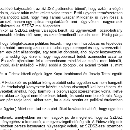
ozatlövô katyusaként az SZDSZ „rettenetes bûneit”, hogy aztán a végén
ta, akkor talán mást kellett volna tennie. Ettôl ugyanis természetesen
zonytalanodott attól, hogy még Tamás Gáspár Miklósnak is ilyen rossz a
an szó, hanem egy tipikus magatartásról, ami – úgy vélem – nagyon sok
hibáztatni az SZDSZ mai állapotáért.
mikor az SZDSZ súlyos válságba került, az úgynevezett Tocsik-botrány
gkínosabb kérdés elôl sem, és szemérmetlenül hazudni sem. Pedig pártja
hogy fôfoglalkozású politikus leszek, meg némi húzódozás és tépelôdés
 a határt, ameddig azonosulni tudok egy szereppel és egy szervezettel.
 egy párt álláspontját, egy testület döntését, ahol olykor leszavaznak,
om, ameddig úgy érzem, hogy nagyobbrészt tudok azonosulni azzal az
s azért ajánlottam fel a lemondásom mindjárt az elején, mert kiderült,
ból, akár máséból – hárul ebbôl a dologból, de akármi történt is, mint
 és a Fidesz-közeli cégek ügye Kaya Ibrahimmal és Joszip Tottal együtt
. A Fideszbôl és politikai környezetébôl soha egyetlen szó nem hangzott
és értelmiségi környezete közötti sajátos viszonyról kell beszélnem. Az
veteltek anélkül, hogy bármirôl is bizonyságot szerezhettek volna, illetve
én, akkor az ügyet nem létezônek tekinti, és senki nem beszél róla. Vagy
n párt tagja lenni, akkor sem, ha a jelek szerint ez politikai értelemben
-ügybe.) Miért nem tud ez a párt tôkét kovácsolni abból, hogy egyetlen
 kellenek, amelyekben én nem vagyok jó, de meglehet, hogy az SZDSZ
 lényegéhez a korrupció, a megvesztegethetôség stb. A Fidesz elég sok
s, részben persze iszonyatos hülyeségek voltak, az SZDSZ-szel szemben