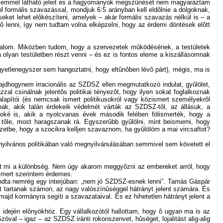
s szemmel látható jeleit és a hagyományok megszûnését nem magyaráztam
 formális szavazással, mondjuk 6:5 arányban kell eldôlnie a dolgoknak,
ket lehet elôkészíteni, amelyek – akár formális szavazás nélkül is – a
lenni, így nem tudtam volna elképzelni, hogy az érdemi döntések elôtt
állalom. Miközben tudom, hogy a szervezetek mûködésének, a testületek
olyan testületben részt venni – és ez is fontos eleme a kiszállásomnak
yetlenegyszer sem hangoztatni, hogy eltûnôben lévô párt), mégis, ma is
ajdhogynem irracionális az SZDSZ ellen megmutatkozó indulat, gyûlölet,
al csinálnak jelentôs politikai tényezôt, hogy ilyen sokat foglalkoznak
lapítói (és nemcsak ismert politikusokról vagy közismert személyekrôl
ak, akik talán érdekeik védelmét várták az SZDSZ-tôl, az állásuk, a
azoké is, akik a nyolcvanas évek második felében fölismerték, hogy a
tôle, most haragszanak rá. Egyszerûbb gyûlölni, mint beismerni, hogy
zetbe, hogy a szocikra kelljen szavaznom, ha gyûlölöm a mai vircsaftot?
nyilvános politikában való megnyilvánulásában semmivel sem követett el
tt mi a különbség. Nem úgy akarom meggyôzni az embereket arról, hogy
 mert szerintem érdemes.
ndta nemrég egy interjúban: „nem jó SZDSZ-esnek lenni”. Tamás Gáspár
ént tartanak számon, az nagy valószínûséggel hátrányt jelent számára. És
jd kormányra segíti a szavazataival. És ez hihetetlen hátrányt jelent a
 idején elônyökhöz. Egy vállalkozótól hallottam, hogy ô ugyan ma is az
val – igaz – az SZDSZ iránti rokonszenvet, hûséget, lojalitást alig-alig