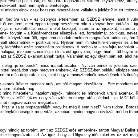
gsikeresebb politikusa, és van oka ragaszkodni sikerei helyszínéhez, amel
elnökeként most nem nyílna lehetôsége.
el minden elnök csak hosszas rábeszélésre vállalta a jelölést? Miért irtóz
 fordítva van – ez bizonyos értelemben az SZDSZ erénye, amit kívülrô
ért ôt említem, mert éppen tegnap beszéltem róla a könyve bemutatóján – ig
járni, szerette az irodalmi élet közegét, szerette az éjszakát, szerette 
nek folytán – a Kádár-rendszer ellenzéke lett, forradalmár, politikus, neve
eremtette, könyvtárban ülô, egyetemi elôadótermekben magyarázó tudósnak, ám
 miatt üldözhetnek – politikus lett. Nyilván nem mindenkire érvényes ez a l
 legtöbben ezért botcsinálta politikusok. A technikát – sokfajta technikát – 
chológiai, részben szociológiai elemzést igényelne, hogy miért – többnyire
 azt az SZDSZ alkalmatlannak tartja. Valamiért ez egy olyan párt lett, ahol nem
em elég „jó emberek”, nincs irántuk bizalom. Nyilván ennek is jelentôs 
akhittel megáldott vagy megvert emberek. Az SZDSZ-ben például elképzelhete
s semmi más dolgotok nincs, mint hogy a miniszterelnök beszédének közönsége
m akarok ítéletet mondani arról, amibôl magam kiszálltam… Erre mondtam a
ek nem felelnek meg.
mind hihetetlenül hatalomvágyók, mindent és mindenkit uralni akarnak. R
 Péter az MDF ’94-es nagy választási veresége után például – az MDF-bôl k
almat megszerezni és megtartani.
 hiszi a saját propagandáját, vagy ha még ô sem hiszi? Nem tudom, Boross 
leménykülönbségek meg viták, azonban minden nagyon civilizált módon törté
, hogy mindig az történt, amit az SZDSZ erôs emberének tartott Magyar Bálint a
denre magyarázatot ad. Az igaz, hogy a Tölgyessy-idôszakot és az azt me