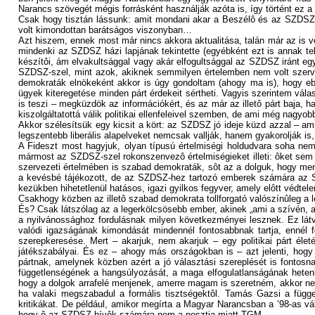
Narancs szövegét mégis forrásként használják azóta is, így történt ez a 
Csak hogy tisztán lássunk: amit mondani akar a Beszélô és az SZDSZ 
volt kimondottan barátságos viszonyban…
Azt hiszem, ennek most már nincs akkora aktualitása, talán már az is vé
mindenki az SZDSZ házi lapjának tekintette (egyébként ezt is annak tek
készítôi, ám elvakultsággal vagy akár elfogultsággal az SZDSZ iránt e
SZDSZ-szel, mint azok, akiknek semmilyen értelemben nem volt szerve
demokraták elnökeként akkor is úgy gondoltam (ahogy ma is), hogy eb
ügyek kiteregetése minden párt érdekeit sértheti. Vagyis szerintem vála
is teszi – megküzdök az információkért, és az már az illetô párt baja, 
kiszolgáltatottá válik politikai ellenfeleivel szemben, de ami még nagyob
Akkor szélesítsük egy kicsit a kört: az SZDSZ jó ideje küzd azzal – amiv
legszentebb liberális alapelveket nemcsak vallják, hanem gyakorolják is,
A Fideszt most hagyjuk, olyan típusú értelmiségi holdudvara soha ne
mármost az SZDSZ-szel rokonszenvezô értelmiségieket illeti: ôket sem 
szervezeti értelmében is szabad demokraták, sôt az a dolguk, hogy mene
a kevésbé tájékozott, de az SZDSZ-hez tartozó emberek számára az SZ
kezükben hihetetlenül hatásos, igazi gyilkos fegyver, amely elôtt védtele
Csakhogy közben az illetô szabad demokrata tollforgató valószínûleg a le
És? Csak látszólag az a legerkölcsösebb ember, akinek „ami a szívén, a
a nyilvánossághoz fordulásnak milyen következményei lesznek. Ez látv
valódi igazságának kimondását mindennél fontosabbnak tartja, ennél 
szerepkeresése. Mert – akarjuk, nem akarjuk – egy politikai párt él
játékszabályai. És ez – ahogy más országokban is – azt jelenti, hogy
pártnak, amelynek közben azért a jó választási szereplését is fontosn
függetlenségének a hangsúlyozását, a maga elfogulatlanságának hetenké
hogy a dolgok arrafelé menjenek, amerre magam is szeretném, akkor ne
ha valaki megszabadul a formális tisztségektôl. Tamás Gazsi a függet
kritikákat. De például, amikor megírta a Magyar Narancsban a ’98-as vá
hogy ô az SZDSZ hívôk számára nem a posztja miatt TGM.