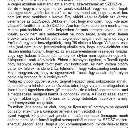
A végén azonban váratlanul azt ajánlotta, szavazzanak az SZDSZ-re…
Jó, de – hogy is mondjam –, aki tanult didaktikát, vagy van némi fog
odabiggyessze „vörös faroknak” azt az egy mondatot, hogy ha ezek borz
nem jött meg senkinek a kedve! Egy vidéki képviselôjelölt azt kérdezt
véleménye az SZDSZ-rôl. „Akkor én most hogy mondjam, hogy »de azért 
választót fordított el az SZDSZ-tôl. Ami természetesen nem menti a hiva
Mintha pártelnökként – más helyzetben és más terepen ugyan – ön sem
idején, akkor nem arra rendezkedett be, hogy tagad, amíg lehet, hanem
érdekei talán ezt kívánták volna. Legfeljebb hallgatni volt hajlandó va
Errôl már egyszer beszélgettünk, még ’98 elején a Mozgó Világban, és
után (ami nem is volt jelentéktelen) elvállaltam, hogy elnökjelöltkén
Hiszen mindig tudtam, hogy ez az én szuverenitásom részleges föladását
vagy egy frakció álláspontját, amelynek olykor nem egészen egyezi
állásponttal, amit képviselek. Ebben a bizonyos ügyben, a Tocsik-ügyb
hogy bizonyos dolgok fölött nem volt kontrollom, és nem voltam bizony
pártelnök felelek mindenért. És fölmértem, hogy valószínûleg senki nem 
Mivel magyarázza, hogy az úgynevezett Tocsik-ügy annak idején olyan ó
pedig alig borzolta fel a kedélyeket?
Pedig ez utóbbi ügyben a „vád tárgyát képezô” pénz sokszorosa annak. A
el, amibôl arra lehetett volna következtetni, hogy valamit is elfogadn
ilyen típusú ügyekben nincs „jó” megoldás, de a lehetô legrosszabb, ami t
a megtisztulás módjáról bármit is gondoltak volna. A Fidesz ezzel szemb
ha igen, akkor úgy, mint Orbán, aki bírósági ítéletekre hivatkozik, amel
„eredményesebb” megoldás.
És miben látja annak az okát, hogy az ilyen típusú botrányokba egyedü
botlástól eltekintve a korrupció árnyéka sem vetôdött rá?
Ezért vagyok kénytelen azt gondolni – talán nemcsak önmagam mente
egésze sem. Mert formál-logikai szempontból minden az SZDSZ mellett 
energiát „feccöl” abba, hogy a volt kormánypártokról mindenféléket b