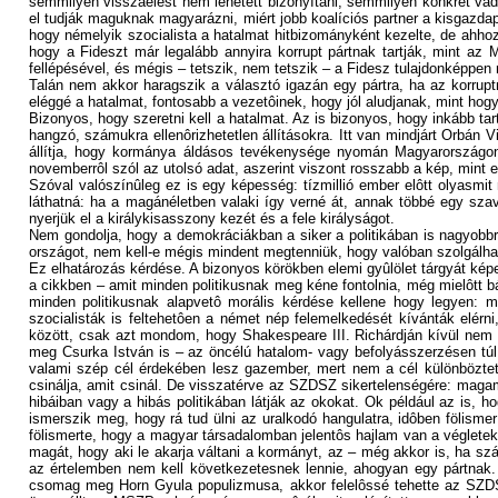
semmilyen visszaélést nem lehetett bizonyítani, semmilyen konkrét vá
el tudják maguknak magyarázni, miért jobb koalíciós partner a kisgazd
hogy némelyik szocialista a hatalmat hitbizományként kezelte, de ahho
hogy a Fideszt már legalább annyira korrupt pártnak tartják, mint az
fellépésével, és mégis – tetszik, nem tetszik – a Fidesz tulajdonképpen
Talán nem akkor haragszik a választó igazán egy pártra, ha az korrupt
eléggé a hatalmat, fontosabb a vezetôinek, hogy jól aludjanak, mint hogy
Bizonyos, hogy szeretni kell a hatalmat. Az is bizonyos, hogy inkább tar
hangzó, számukra ellenôrizhetetlen állításokra. Itt van mindjárt Orbá
állítja, hogy kormánya áldásos tevékenysége nyomán Magyarországon n
novemberrôl szól az utolsó adat, aszerint viszont rosszabb a kép, mint 
Szóval valószínûleg ez is egy képesség: tízmillió ember elôtt olyasmit
láthatná: ha a magánéletben valaki így verné át, annak többé egy sz
nyerjük el a királykisasszony kezét és a fele királyságot.
Nem gondolja, hogy a demokráciákban a siker a politikában is nagyobb
országot, nem kell-e mégis mindent megtenniük, hogy valóban szolgálh
Ez elhatározás kérdése. A bizonyos körökben elemi gyûlölet tárgyát ké
a cikkben – amit minden politikusnak meg kéne fontolnia, még mielôtt b
minden politikusnak alapvetô morális kérdése kellene hogy legyen:
szocialisták is feltehetôen a német nép felemelkedését kívánták elér
között, csak azt mondom, hogy Shakespeare III. Richárdján kívül nem i
meg Csurka István is – az öncélú hatalom- vagy befolyásszerzésen tú
valami szép cél érdekében lesz gazember, mert nem a cél különbözte
csinálja, amit csinál. De visszatérve az SZDSZ sikertelenségére: mag
hibáiban vagy a hibás politikában látják az okokat. Ok például az is, hog
ismerszik meg, hogy rá tud ülni az uralkodó hangulatra, idôben fölismer
fölismerte, hogy a magyar társadalomban jelentôs hajlam van a véglete
magát, hogy aki le akarja váltani a kormányt, az – még akkor is, ha 
az értelemben nem kell következetesnek lennie, ahogyan egy pártnak
csomag meg Horn Gyula populizmusa, akkor felelôssé tehette az SZDS