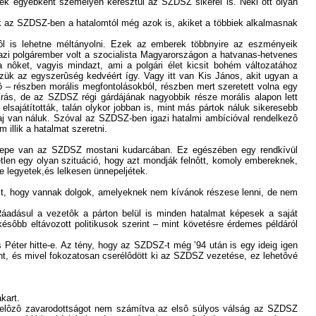
yek egyébként személyén keresztül az SZDSZ sikerei is. Neki ott olyan
nak az SZDSZ-ben a hatalomtól még azok is, akiket a többiek alkalmasnak
l is lehetne méltányolni. Ezek az emberek többnyire az eszményeik
azi polgárember volt a szocialista Magyarországon a hatvanas-hetvenes
a nôket, vagyis mindazt, ami a polgári élet kicsit bohém változatához
zzük az egyszerûség kedvéért így. Vagy itt van Kis János, akit ugyan a
 ô – részben morális megfontolásokból, részben mert szeretett volna egy
eírás, de az SZDSZ régi gárdájának nagyobbik része morális alapon lett
elsajátították, talán olykor jobban is, mint más pártok náluk sikeresebb
 baj van náluk. Szóval az SZDSZ-ben igazi hatalmi ambícióval rendelkezô
 illik a hatalmat szeretni.
szerepe van az SZDSZ mostani kudarcában. Ez egészében egy rendkívül
tlen egy olyan szituáció, hogy azt mondják felnôtt, komoly embereknek,
 legyetek,és lelkesen ünnepeljétek.
zt, hogy vannak dolgok, amelyeknek nem kívánok részese lenni, de nem
áadásul a vezetôk a párton belül is minden hatalmat képesek a saját
ésôbb eltávozott politikusok szerint – mint követésre érdemes példáról
Péter hitte-e. Az tény, hogy az SZDSZ-t még ’94 után is egy ideig igen
nt, és mivel fokozatosan cserélôdött ki az SZDSZ vezetése, ez lehetôvé
kart.
gelôzô zavarodottságot nem számítva az elsô súlyos válság az SZDSZ