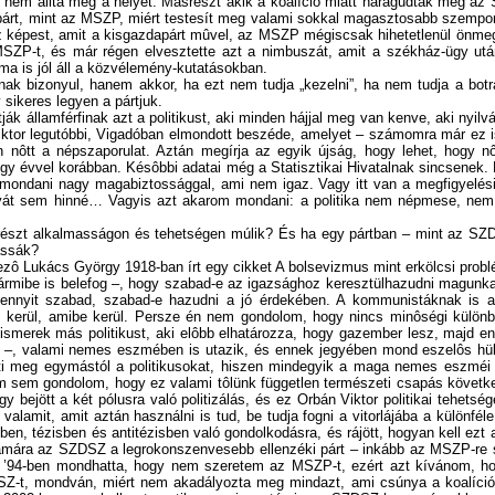
d nem állta meg a helyét. Másrészt akik a koalíció miatt haragudtak meg a
apárt, mint az MSZP, miért testesít meg valami sokkal magasztosabb szempont
z képest, amit a kisgazdapárt mûvel, az MSZP mégiscsak hihetetlenül önmeg
 MSZP-t, és már régen elvesztette azt a nimbuszát, amit a székház-ügy után
 ma is jól áll a közvélemény-kutatásokban.
nak bizonyul, hanem akkor, ha ezt nem tudja „kezelni”, ha nem tudja a botrá
 sikeres legyen a pártjuk.
tják államférfinak azt a politikust, aki minden hájjal meg van kenve, aki nyi
n Viktor legutóbbi, Vigadóban elmondott beszéde, amelyet – számomra már ez 
ôtt a népszaporulat. Aztán megírja az egyik újság, hogy lehet, hogy nôt
egy évvel korábban. Késôbbi adatai még a Statisztikai Hivatalnak sincsenek. 
 mondani nagy magabiztossággal, ami nem igaz. Vagy itt van a megfigyelési 
avát sem hinné… Vagyis azt akarom mondani: a politika nem népmese, nem a
részt alkalmasságon és tehetségen múlik? És ha egy pártban – mint az SZDSZ
assák?
pezô Lukács György 1918-ban írt egy cikket A bolsevizmus mint erkölcsi pro
ármibe is belefog –, hogy szabad-e az igazsághoz keresztülhazudni magunkat
 mennyit szabad, szabad-e hazudni a jó érdekében. A kommunistáknak is 
ni, kerül, amibe kerül. Persze én nem gondolom, hogy nincs minôségi külö
smerek más politikust, aki elôbb elhatározza, hogy gazember lesz, majd enne
l –, valami nemes eszmében is utazik, és ennek jegyében mond eszelôs hül
ti meg egymástól a politikusokat, hiszen mindegyik a maga nemes eszméi 
am sem gondolom, hogy ez valami tôlünk független természeti csapás követ
y bejött a két pólusra való politizálás, és ez Orbán Viktor politikai tehetség
 valamit, amit aztán használni is tud, be tudja fogni a vitorlájába a különf
kben, tézisben és antitézisben való gondolkodásra, és rájött, hogyan kell e
számára az SZDSZ a legrokonszenvesebb ellenzéki párt – inkább az MSZP-re s
. ’94-ben mondhatta, hogy nem szeretem az MSZP-t, ezért azt kívánom, ho
Z-t, mondván, miért nem akadályozta meg mindazt, ami csúnya a koalíció