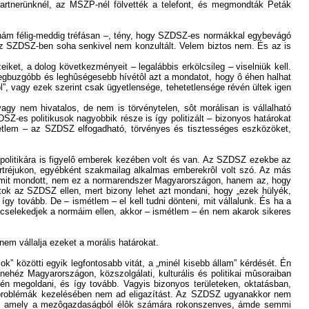
artnerünknél, az MSZP-nél fölvették a telefont, és megmondták Peták
nám félig-meddig tréfásan –, tény, hogy SZDSZ-es normákkal egybevágó
az SZDSZ-ben soha senkivel nem konzultált. Velem biztos nem. És az is
ket, a dolog következményeit – legalábbis erkölcsileg – viselniük kell.
k legbuzgóbb és leghûségesebb hívétôl azt a mondatot, hogy ô éhen halhat
”, vagy ezek szerint csak ügyetlensége, tehetetlensége révén ültek igen
gy nem hivatalos, de nem is törvénytelen, sôt morálisan is vállalható
es politikusok nagyobbik része is így politizált – bizonyos határokat
métlem – az SZDSZ elfogadható, törvényes és tisztességes eszközöket,
 politikára is figyelô emberek kezében volt és van. Az SZDSZ ezekbe az
portréjukon, egyébként szakmailag alkalmas emberekrôl volt szó. Az más
z, amit mondott, nem ez a normarendszer Magyarországon, hanem az, hogy
tok az SZDSZ ellen, mert bizony lehet azt mondani, hogy „ezek hülyék,
gy tovább. De – ismétlem – el kell tudni dönteni, mit vállalunk. És ha a
s cselekedjek a normáim ellen, akkor – ismétlem – én nem akarok sikeres
m vállalja ezeket a morális határokat.
” közötti egyik legfontosabb vitát, a „minél kisebb állam” kérdését. Én
nehéz Magyarországon, közszolgálati, kulturális és politikai mûsoraiban
én megoldani, és így tovább. Vagyis bizonyos területeken, oktatásban,
n a problémák kezelésében nem ad eligazítást. Az SZDSZ ugyanakkor nem
lést, amely a mezôgazdaságból élôk számára rokonszenves, ámde semmi