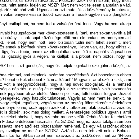
z SZDSZ-re, és ezért szavaztak a Fideszre, azok nem hiszem, hogy most
ot, mint annak idején az MSZP. Mert nem volt teljesen alaptalan a vád,
tartóztató párt volt. Ugyanakkor azt mutatják a közvélemény-kutatások,
 valamennyire vissza tudott szerezni a Tocsik-ügyben való „lánglelkû”
nyt csillapítani, ha nem tud a válságán úrrá lenni. Vagy ha nem akarja
lvánvaló hazugságokat mer következetesen állítani, mert sokan vevôk a jól
is botrány – csak saját közönsége elôtt mer elmondani, és amelyben azt
t, lehet, hogy nem nôtt, errôl biztosan tudni nem lehet semmit, mert
És ennek a blöffnek nincs következménye, illetve van, az, hogy elhiszik.
ügy, és a többi, amirôl az elfogulatlan szemlélô is napnál világosabban
z igazság gyôz a végén, ha kiálljuk is a próbát, nem biztos, hogy mi
-ben – azt gondolják, hogy ôk tudják leginkább szolgálni a közjót, az
bléma címmel, ami mindenki számára hozzáférhetô. Azt boncolgatja ebben
? Lehet-e Belzebubbal kiûzni a Sátánt? Magyarul, arról szól a cikk, ami
az volt a meggyôzôdésük, hogy a nép üdvét szolgálják, és a nemzeti
nbség a népirtás, a gulág és mondjuk a születésszámról való hazudozás
k jegyében éli az életét. Minden politikus, feltehetôen Torgyán József
yeségeket, vagy hazudik tudatosan. Vagyis az nem ment fel senkit, ha
vagy céljai jegyében, végsô soron az ország fölemelkedése érdekében
kezménye lenne, csak éppen azokkal vitatkozom, akik pusztán a vezetés
ét is dicséri, sok más dolog mellett. A tehetséges politikus ugyanis arról
éle szeleket ahelyett, hogy szembe menne velük. Orbán Viktor feltehetôen
zt a Fidesz érdekében használni. Az SZDSZ meg ma azzal találja szemben
zavaz, mert attól ezt biztosabban remélheti. És egy választónak abban
gy szálljon be mellé az SZDSZ. Aztán ha nem tetszett neki a Bokros-
ban. És ha ’98-ban azért nem szavazott az SZDSZ-re, mert az ’94-ben