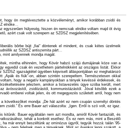
het, hogy ön megtévesztette a közvéleményt, amikor korábban zsidó és
DSZ elnöke…
, az egyszerûen hülyeség, hiszen én nemcsak elnöke voltam majd öt évig
ezetô, azért csak volt szerepem az SZDSZ megjelenítésében.
liberális bôrbe bújt „fiai” döntenek el mindent, és csak kétes üzelmeik
udniillik az SZDSZ antiszemita párt…
yan, mint amilyennek mondja magát.
keltek, mintha elhinném, hogy Kövér habzó szájú dumájának köze van a
 egyedül csak én vezethetem pártelnökként az országos listát. Ekkor
y az SZDSZ igazságtétel ügyében képviselt álláspontjában ez meghatározó
tt „Apák és fiúk”-on, abban szintén szerepeltem. Természetesen okkal
ban voltam, hogy a negatív kampányokban a tények kevéssé érdekesek, és
zékeltetésére jeleztem, amikor a listavezetés ügye szóba került, mert
n az ávósozástól, zsidózástól, kommunistázástól. Jóval késôbb ezek a
vadó emberei voltak jelen, és ott megegyezés született arról, hogy nem
ter a következôket mondja: „De hát azért ez nem csupán személyi döntés
sidó.” És erre Bauer azt válaszolta: „Igen. Errôl is szó volt, ez igaz.
 kitûnik: Bauer egyáltalán nem azt mondta, amirôl Kövér fantaziált, és
vatkozásához, tehát a konkrét esethez. És ez nem más, mint a Beszélô
ha már ennyit beszéltünk az ominózus ügyrôl, tegyük hozzá: talán ’95-
ólva – nem felelnek meg a tényeknek. Mint az ilyenkor lenni szokott, a