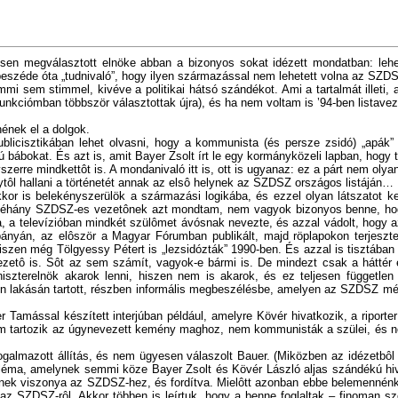
issen megválasztott elnöke abban a bizonyos sokat idézett mondatban: le
eszéde óta „tudnivaló”, hogy ilyen származással nem lehetett volna az SZ
mi sem stimmel, kivéve a politikai hátsó szándékot. Ami a tartalmát illeti
unkciómban többször választottak újra), és ha nem voltam is ’94-ben listav
ének el a dolgok.
publicisztikában lehet olvasni, hogy a kommunista (és persze zsidó) „apák” 
bokat. És azt is, amit Bayer Zsolt írt le egy kormányközeli lapban, hogy t
yszerre mindkettôt is. A mondanivaló itt is, ott is ugyanaz: ez a párt nem ol
lytôl hallani a történetét annak az elsô helynek az SZDSZ országos listáján…
kor is belekényszerülök a származási logikába, és ezzel olyan látszatot 
n néhány SZDSZ-es vezetônek azt mondtam, nem vagyok bizonyos benne, hogy
ura, a televízióban mindkét szülômet ávósnak nevezte, és azzal vádolt, hog
ányán, az elôször a Magyar Fórumban publikált, majd röplapokon terjeszte
 hiszen még Tölgyessy Pétert is „lezsidózták” 1990-ben. És azzal is tisztá
zetô is. Sôt az sem számít, vagyok-e bármi is. De mindezt csak a háttér ér
niszterelnök akarok lenni, hiszen nem is akarok, és ez teljesen függetle
ton lakásán tartott, részben informális megbeszélésbe, amelyen az SZDSZ mér
r Tamással készített interjúban például, amelyre Kövér hivatkozik, a ripor
em tartozik az úgynevezett kemény maghoz, nem kommunisták a szülei, és nem z
mazott állítás, és nem ügyesen válaszolt Bauer. (Miközben az idézetbôl is
obléma, amelynek semmi köze Bayer Zsolt és Kövér László aljas szándékú hi
ek viszonya az SZDSZ-hez, és fordítva. Mielôtt azonban ebbe belemennénk, 
z SZDSZ-rôl. Akkor többen is leírtuk, hogy a benne foglaltak – finoman sz