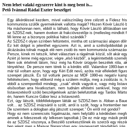
Nem lehet valaki egyszerre kint is meg bent is...
Petô Ivánnal Rádai Eszter beszélget
Egy álkérdéssel kezdem, mivel valószínûleg önre célzott a Fidesz fr
kommunista szülôk gyermekének vallotta magát? Hiszen Kövér László b
Ha máshonnan nem, ebbôl is látható, hogy Kövér László állításában sem
az SZDSZ-nek, hanem éveken át frakcióvezetôje is (mellesleg mindkét f
Mi lenne az a bizonyos politikai hátsó szándék?
Az SZDSZ-t olyan színben feltüntetni, mintha ott származási alapon dôln
Ez két dolgot is jelenthet egyszerre. Azt is, amit a szélsôjobboldali 
álcázására tolnak maguk elé nem zsidó és nem kommunista származású bá
Persze, kinek mi tetszik, lehet választani a rágalmak közül, sôt akár eg
Azért jó lenne még egyszer, végre „elsô kézbôl”, a legérintettebb szemé
Nem sok értelmét látom, hisz még ha Kövér ürügyén beszélek róla, ak
tényekhez. De persze nem térek ki a kérdés elôl. Valamikor 1993-ba
már túl voltam azon, hogy egy Kéri Edit nevû, azóta már elfeledett fig
szerepet játszik. És túl voltunk persze az MDF 1990-es negatív kamp
feltételeztem, hogy elôkerül még a szüleim múltja, meg a zsidózás is,
ebbôl a szempontból mindegy, „csak” elnök vagyok-e, vagy még listave
elsôsorban arra hivatkoztam, nem tudnám elhitetni senkivel, hogy mi
listavezetésrôl szóló beszélgetések aztán belefutottak egy Tardos Már
én, hanem Kuncze Gábor lesz a listavezetô.
Ezt, úgy látszik, többféleképpen látták az SZDSZ-ben is. Abban a Baue
volt… az SZDSZ imázsáról is szólt, arról is szólt, hogy a frontember n
De szerintem a dologban alig játszott szerepet.” Ön errôl mit gondol?
Hogy ez nem szerencsés fogalmazás, nem helytálló a kérdésben megfogal
aminek a fideszesek oly lelkesen tapsoltak.) De ez már egy másik pr
és az SZDSZ viszonya, a Beszélô szerkesztôinek és szerzôi egy részén
ben jelent meg a Magyar Narancsban egy úgynevezett tényfeltáró írás a