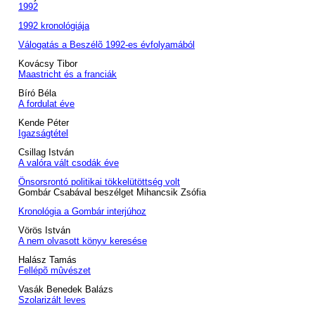
1992
1992 kronológiája
Válogatás a Beszélõ 1992-es évfolyamából
Kovácsy Tibor
Maastricht és a franciák
Bíró Béla
A fordulat éve
Kende Péter
Igazságtétel
Csillag István
A valóra vált csodák éve
Önsorsrontó politikai tökkelütöttség volt
Gombár Csabával beszélget Mihancsik Zsófia
Kronológia a Gombár interjúhoz
Vörös István
A nem olvasott könyv keresése
Halász Tamás
Fellépõ mûvészet
Vasák Benedek Balázs
Szolarizált leves