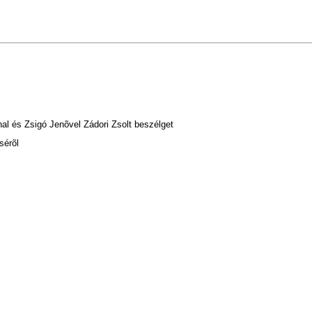
al és Zsigó Jenõvel Zádori Zsolt beszélget
sérõl