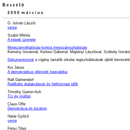
B e s z é l õ
2 0 0 0 m á r c i u s
G. István László
verse
Szabó Miklós
A képek üzenete
Megszámolhatóság kontra megszámozhatóság
Kemény Istvánnal, Kertesi Gáborral, Majtényi Lászlóval, Székely Istvánn
Dokumentumok
a cigány tanulók iskolai regisztrálásának újbóli bevezeté
Kis János
A demokratikus ellenzék hagyatéka
Ralf Dahrendorf
Radikális átalakulások és hétköznapi idõk
Timothy Garton Ash
Tíz év múltán
Claus Offe
Demokrácia és bizalom
Határ Gyõzõ
verse
Fényi Tibor