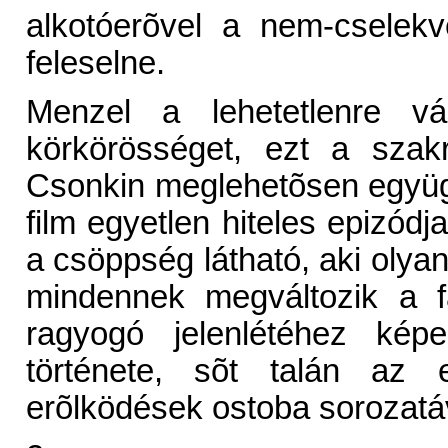
alkotóerõvel a nem-cselek
feleselne.
Menzel a lehetetlenre vál
körkörösséget, ezt a szak
Csonkin meglehetõsen együgy
film egyetlen hiteles epizó
a csöppség látható, aki olyan 
mindennek megváltozik a f
ragyogó jelenlétéhez ké
története, sõt talán az 
erõlködések ostoba sorozatá