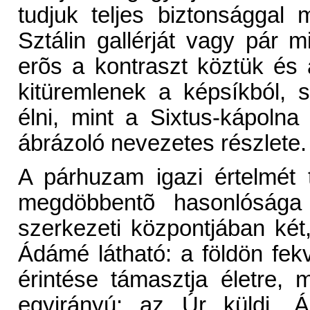
tudjuk teljes biztonsággal m
Sztálin gallérját vagy pár mi
erõs a kontraszt köztük és 
kitüremlenek a képsíkból, s
élni, mint a Sixtus-kápol
ábrázoló nevezetes részlete.
A párhuzam igazi értelmét 
megdöbbentõ hasonlósága 
szerkezeti központjában két,
Ádámé látható: a földön fe
érintése támasztja életre, m
egyirányú; az Úr küldi, Á