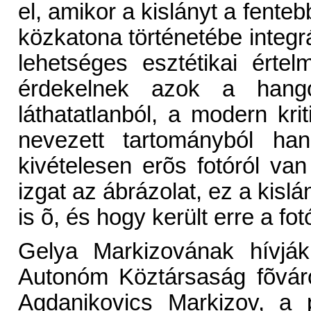
el, amikor a kislányt a fente
közkatona történetébe integrá
lehetséges esztétikai ért
érdekelnek azok a hango
láthatatlanból, a modern krit
nevezett tartományból han
kivételesen erõs fotóról v
izgat az ábrázolat, ez a kisl
is õ, és hogy került erre a fot
Gelya Markizovának hívják
Autonóm Köztársaság fõvár
Agdanikovics Markizov, a p