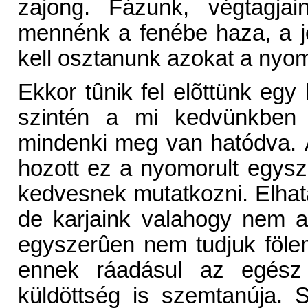
zajong. Fázunk, végtagja
mennénk a fenébe haza, a j
kell osztanunk azokat a nyo
Ekkor tûnik fel elõttünk egy
szintén a mi kedvünkben s
mindenki meg van hatódva. Á
hozott ez a nyomorult egysz
kedvesnek mutatkozni. Elha
de karjaink valahogy nem a
egyszerûen nem tudjuk fölem
ennek ráadásul az egész 
küldöttség is szemtanúja. 