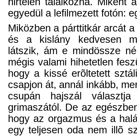
hirtelen találkozna. Miként a
egyedül a lefilmezett fotón: e
Miközben a párttitkár arcát a 
és a kislány kedvesen mo
látszik, ám e mindössze né
mégis valami hihetetlen fesz
hogy a kissé erõltetett szt
csapjon át, annál inkább, mert
csupán hajszál választja
grimaszától. De az egészbe
hogy az orgazmus és a halá
egy teljesen oda nem illõ s