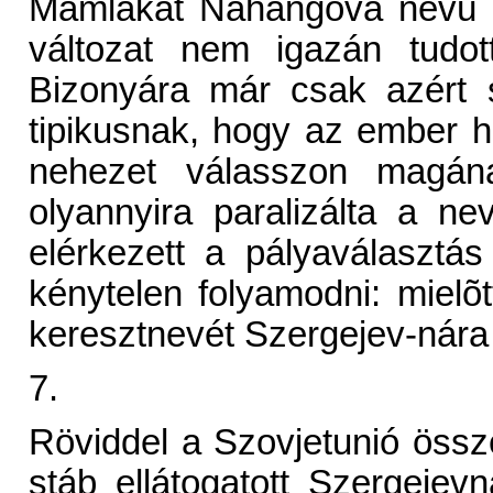
Mamlakat Nahangova nevû g
változat nem igazán tudot
Bizonyára már csak azért
tipikusnak, hogy az ember hé
nehezet válasszon magának
olyannyira paralizálta a n
elérkezett a pályaválasztás
kénytelen folyamodni: mielõt
keresztnevét Szergejev-nára 
7.
Röviddel a Szovjetunió össz
stáb ellátogatott Szergeje