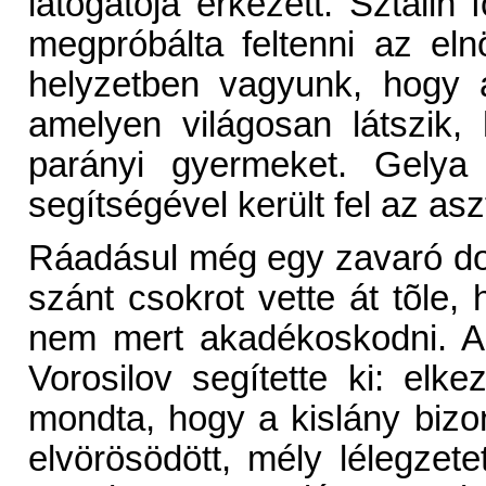
látogatója érkezett. Sztálin 
megpróbálta feltenni az el
helyzetben vagyunk, hogy a j
amelyen világosan látszik,
parányi gyermeket. Gelya
segítségével került fel az asz
Ráadásul még egy zavaró dol
szánt csokrot vette át tõle,
nem mert akadékoskodni. A 
Vorosilov segítette ki: elk
mondta, hogy a kislány bizo
elvörösödött, mély lélegzet