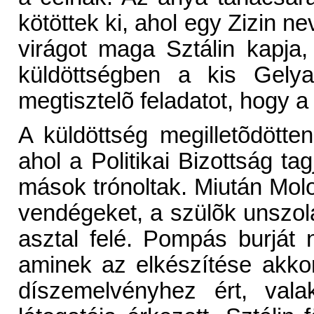
kötöttek ki, ahol egy Zizin 
virágot maga Sztálin kapja, 
küldöttségben a kis Gelya
megtisztelõ feladatot, hogy a
A küldöttség megilletõdött
ahol a Politikai Bizottság tag
mások trónoltak. Miután Mol
vendégeket, a szülõk unszolá
asztal felé. Pompás burját n
aminek az elkészítése akkori
díszemelvényhez ért, vala