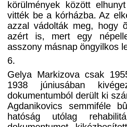
körülmények között elhuny
vitték be a kórházba. Az el
azzal vádolták meg, hogy 
azért is, mert egy népell
asszony másnap öngyilkos le
6.
Gelya Markizova csak 1955
1938 júniusában kivég
dokumentumból derült ki szá
Agdanikovics semmiféle bû
hatóság utólag rehabili