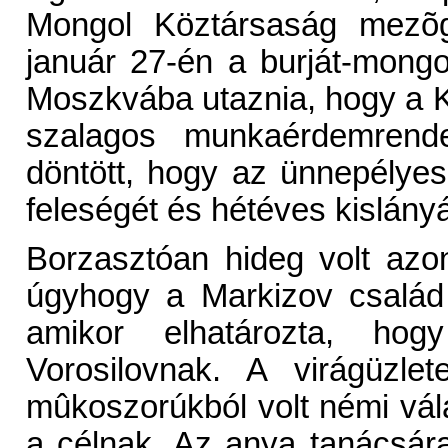
Mongol Köztársaság mezõga
január 27-én a burját-mongol
Moszkvába utaznia, hogy a K
szalagos munkaérdemrend
döntött, hogy az ünnepélyes
feleségét és hétéves kislányá
Borzasztóan hideg volt azo
úgyhogy a Markizov család s
amikor elhatározta, hog
Vorosilovnak. A virágüzle
mûkoszorúkból volt némi vál
a célnak. Az anya tanácsára