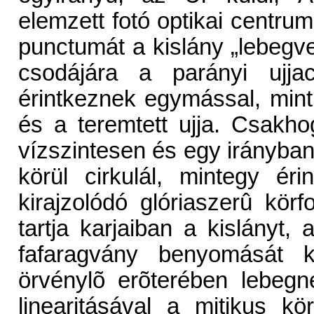
elemzett fotó optikai centrumá
punctumát a kislány „lebegv
csodájára a parányi ujj
érintkeznek egymással, mint
és a teremtett ujja. Csakho
vízszintesen és egy irányban 
körül cirkulál, mintegy érin
kirajzolódó glóriaszerû kör
tartja karjaiban a kislányt
fafaragvány benyomását k
örvénylõ erõterében lebeg
linearitásával a mitikus k