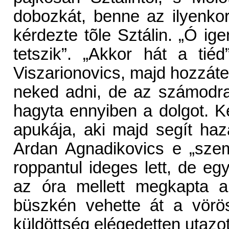
dobozkát, benne az ilyenko
kérdezte tõle Sztálin. „Ó ig
tetszik”. „Akkor hát a ti
Viszarionovics, majd hozzáte
neked adni, de az számodr
hagyta ennyiben a dolgot. K
apukája, aki majd segít haz
Ardan Agnadikovics e „szem
roppantul ideges lett, de eg
az óra mellett megkapta a
büszkén vehette át a vörö
küldöttség elégedetten utazo