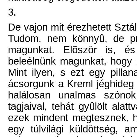
3.
De vajon mit érezhetett Sztá
Tudom, nem könnyû, de pró
magunkat. Elõször is, é
beleélnünk magunkat, hogy 
Mint ilyen, s ezt egy pillan
ácsorgunk a Kreml jéghideg
halálosan unalmas szónokl
tagjaival, tehát gyûlölt ala
ezek mindent megtesznek, h
egy túlvilági küldöttség, a