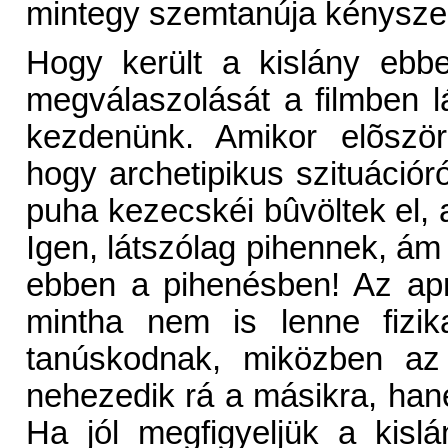
mintegy szemtanúja kényszer
Hogy került a kislány ebb
megválaszolását a filmben l
kezdenünk. Amikor elõször
hogy archetipikus szituációr
puha kezecskéi bûvöltek el, a
Igen, látszólag pihennek, ám
ebben a pihenésben! Az apró
mintha nem is lenne fizik
tanúskodnak, miközben az
nehezedik rá a másikra, hane
Ha jól megfigyeljük a kisl