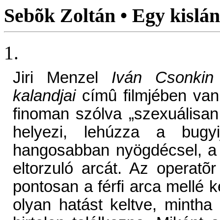
Sebõk Zoltán • Egy kislán
1.
Jiri Menzel
Iván Csonkin
kalandjai
címû filmjében van 
finoman szólva „szexuálisan z
helyezi, lehúzza a bug
hangosabban nyögdécsel, a k
eltorzuló arcát. Az operatõr
pontosan a férfi arca mellé ke
olyan hatást keltve, mintha a