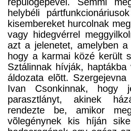
repülõgépével. Semmi meg
helybéli pártfunkcionárius
kisembereket hurcolnak meg
vagy hidegvérrel meggyilko
azt a jelenetet, amelyben a 
hogy a karmai közé került sz
Sztálinnak hívják, haptákba
áldozata elõtt. Szergejevna
Ivan Csonkinnak, hogy 
parasztlányt, akinek házá
rendezte be, amikor meg
võlegénynek kis híján sike