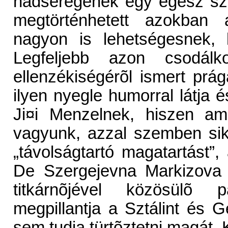
hadseregének egy egész száz
megtörténhetett azokban 
nagyon is lehetségesnek, l
Legfeljebb azon csodálk
ellenzékiségérõl ismert prá
ilyen nyegle humorral látja é
Ji¤i Menzelnek, hiszen am
vagyunk, azzal szemben sike
„távolságtartó magatartást”,
De Szergejevna Markizova 
titkárnõjével közösülõ pá
megpillantja a Sztálint és G
sem tudja türtõztetni magát.