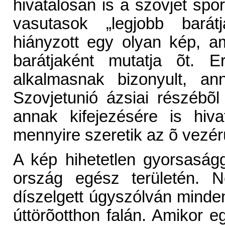
hivatalosan is a szovjet spor
vasutasok „legjobb barát
hiányzott egy olyan kép, a
barátjaként mutatja õt. E
alkalmasnak bizonyult, a
Szovjetunió ázsiai részébõl 
annak kifejezésére is hiv
mennyire szeretik az õ vezér
A kép hihetetlen gyorsaság
ország egész területén. N
díszelgett úgyszólván minden
úttörõotthon falán. Amikor 