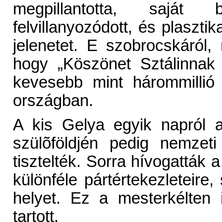
megpillantotta, saját 
felvillanyozódott, és plaszti
jelenetet. E szobrocskáról,
hogy „Köszönet Sztálinnak
kevesebb mint hárommillió 
országban.
A kis Gelya egyik napról a
szülõföldjén pedig nemzet
tisztelték. Sorra hívogatták
különféle pártértekezleteire
helyet. Ez a mesterkélten 
tartott.