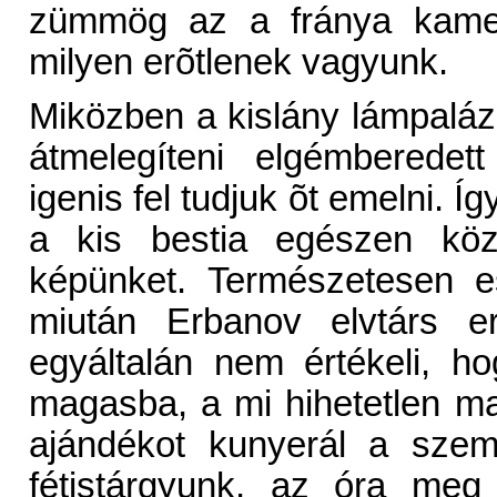
zümmög az a fránya kamera
milyen erõtlenek vagyunk.
Miközben a kislány lámpaláz
átmelegíteni elgémberedet
igenis fel tudjuk õt emelni. 
a kis bestia egészen köze
képünket. Természetesen e
miután Erbanov elvtárs er
egyáltalán nem értékeli, 
magasba, a mi hihetetlen m
ajándékot kunyerál a szem
fétistárgyunk, az óra meg