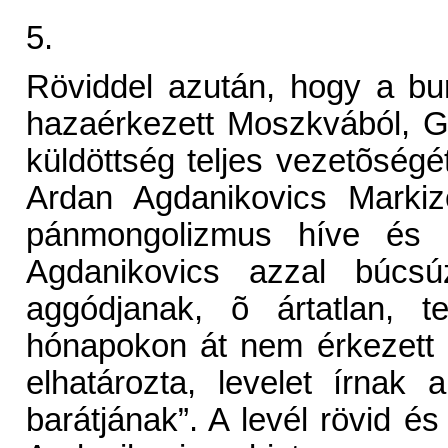
5.
Röviddel azután, hogy a bur
hazaérkezett Moszkvából, Ge
küldöttség teljes vezetõségét 
Ardan Agdanikovics Markiz
pánmongolizmus híve és 
Agdanikovics azzal búcsú
aggódjanak, õ ártatlan, t
hónapokon át nem érkezett r
elhatározta, levelet írnak
barátjának”. A levél rövid és