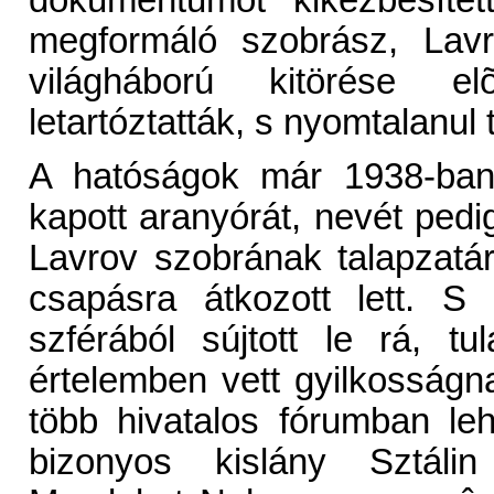
dokumentumot kikézbesítet
megformáló szobrász, Lavr
világháború kitörése elõ
letartóztatták, s nyomtalanul 
A hatóságok már 1938-ban 
kapott aranyórát, nevét pedig
Lavrov szobrának talapzatá
csapásra átkozott lett. S 
szférából sújtott le rá, t
értelemben vett gyilkosságna
több hivatalos fórumban leh
bizonyos kislány Sztálin