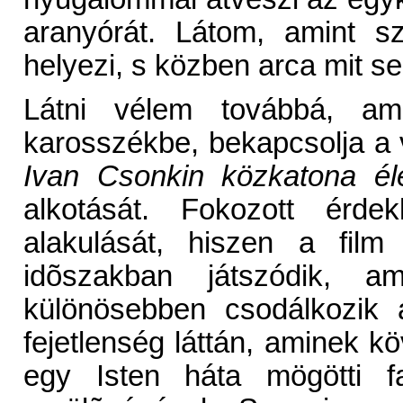
aranyórát. Látom, amint sz
helyezi, s közben arca mit se
Látni vélem továbbá, am
karosszékbe, bekapcsolja a v
Ivan Csonkin közkatona éle
alkotását. Fokozott érde
alakulását, hiszen a fil
idõszakban játszódik, 
különösebben csodálkozik 
fejetlenség láttán, aminek 
egy Isten háta mögötti fa