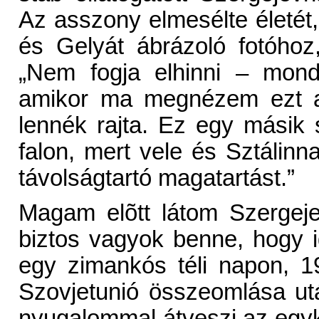
Az asszony elmesélte életét, 
és Gelyát ábrázoló fotóhoz
„Nem fogja elhinni – mond
amikor ma megnézem ezt a 
lennék rajta. Ez egy másik 
falon, mert vele és Sztálinn
távolságtartó magatartást.”
Magam elõtt látom Szergeje
biztos vagyok benne, hogy i
egy zimankós téli napon, 1
Szovjetunió összeomlása utá
nyugalommal átveszi az egyko