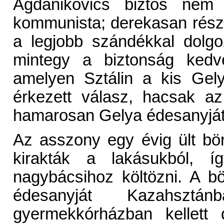
Agdanikovics biztos nem 
kommunista; derekasan részt
a legjobb szándékkal dolgo
mintegy a biztonság kedvé
amelyen Sztálin a kis Gel
érkezett válasz, hacsak a
hamarosan Gelya édesanyját i
Az asszony egy évig ült bö
kirakták a lakásukból, í
nagybácsihoz költözni. A bö
édesanyját Kazahszt
gyermekkórházban kellett 