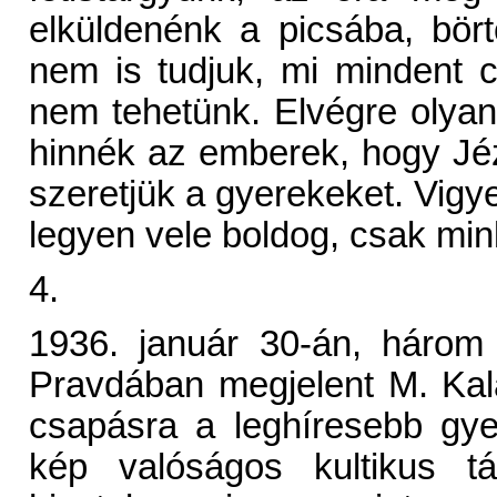
elküldenénk a picsába, bör
nem is tudjuk, mi mindent c
nem tehetünk. Elvégre olya
hinnék az emberek, hogy Jéz
szeretjük a gyerekeket. Vigye
legyen vele boldog, csak min
4.
1936. január 30-án, három
Pravdában megjelent M. Kala
csapásra a leghíresebb gye
kép valóságos kultikus tá