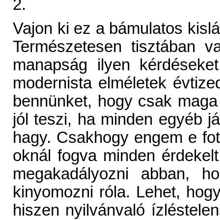
2.
Vajon ki ez a bámulatos kislá
Természetesen tisztában v
manapság ilyen kérdéseket 
modernista elméletek évtize
bennünket, hogy csak maga 
jól teszi, ha minden egyéb já
hagy. Csakhogy engem e fot
oknál fogva minden érdekelt
megakadályozni abban, hog
kinyomozni róla. Lehet, hog
hiszen nyilvánvaló ízléstele