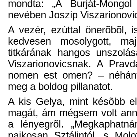
mondta: „A Burját-Mongol
nevében Joszip Viszarionovic
A vezér, ezúttal önerõbõl, i
kedvesen mosolygott, majd
titkárának hangos unszolás
Viszarionovicsnak. A Pravd
nomen est omen? – néhány 
meg a boldog pillanatot.
A kis Gelya, mint késõbb el
magát, ám mégsem volt ann
a lényegrõl. „Megkaphatn
pajkosan Sztálintól, s Molo