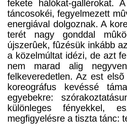
fekete hálókat-gallérokat. A
táncosokéi, fegyelmezett mûv
energiával dolgoznak. A kor
terét nagy gonddal mûköd
újszerûek, fûzésük inkább a
a közelmúltat idézi, de azt f
nem marad alig negyven
felkeveredetlen. Az est elsõ
koreográfus kevéssé táma
egyebekre: szórakoztatásu
különleges fényekkel, es
megfigyelésre a tiszta tánc: t