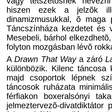
vagy tetszetõsnek nevezni
hiszen ezek a jelzõk ill
dinamizmusukkal, õ maga p
Táncszínháza kezdetet és 
Mesebeli, bárhol elkezdhetõ
folyton mozgásban lévõ rokk
A
Drawn That Way
a záró
L
különbözik. Kilenc táncosa k
majd csoportok lépnek sz
táncosok ruházata minimáli
férfiakon boxeralsónyi tak
jelmeztervezõ-divatdiktátor