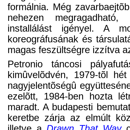
formálnia. Még zavarbaejtõ
nehezen megragadható, 
installálást igényel. A 
koreográfusának és társulatá
magas feszültségre izzítva az
Petronio táncosi pályafut
kimûvelõdvén, 1979-tõl hét
nagyjelentõségû együttesének
ezelõtt, 1984-ben hozta lé
maradt. A budapesti bemutatk
keretbe zárja az elmúlt kö
illetve a
Drawn That Way