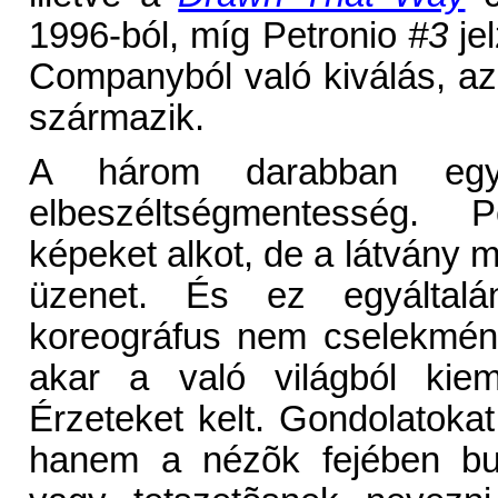
1996-ból, míg Petronio
#3
jel
Companyból való kiválás, az 
származik.
A három darabban egy
elbeszéltségmentesség. 
képeket alkot, de a látvány 
üzenet. És ez egyáltalá
koreográfus nem cselekmény
akar a való világból kiem
Érzeteket kelt. Gondolatoka
hanem a nézõk fejében buk