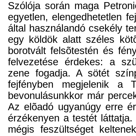
Szólója során maga Petron
egyetlen, elengedhetetlen fe
által használandó csekély te
egy köldök alatt széles köt
borotvált felsõtestén és fén
felvezetése érdekes: a szün
zene fogadja. A sötét szín
fejfényben megjelenik a 
bevonulásunkkor már percek 
Az elõadó ugyanúgy erre érk
érzékenyen a testét láttatja.
mégis feszültséget keltene