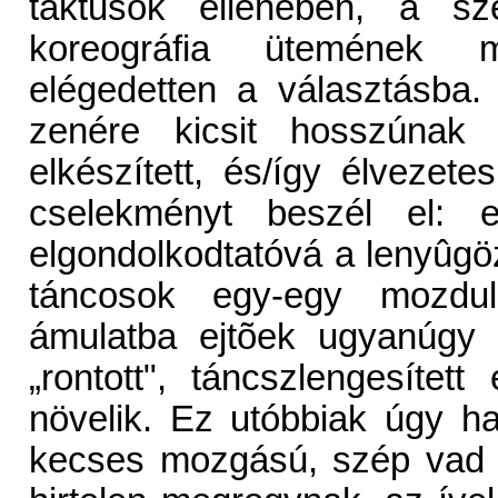
taktusok ellenében, a s
koreográfia ütemének m
elégedetten a választásba.
zenére kicsit hosszúnak 
elkészített, és/így élvezete
cselekményt beszél el: e
elgondolkodtatóvá a lenyûgö
táncosok egy-egy mozdul
ámulatba ejtõek ugyanúgy 
„rontott", táncszlengesíte
növelik. Ez utóbbiak úgy h
kecses mozgású, szép vad m