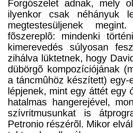
Forgószelet adnak, mely ol
ilyenkor csak néhányuk l
megtestesüljenek megi
fõszereplõ: mindenki törté
kimerevedés súlyosan fesz
zihálva lüktetnek, hogy David 
dübörgõ kompozíciójának (m
a táncmûhöz készített) egy-
lépjenek, mint egy áttét egy
hatalmas hangerejével, mo
szívritmusunkat is átprog
Petronio részérõl. Mikor elvá