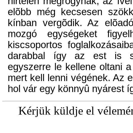
hirtelen megrogynak, az íve
elõbb még kecsesen szökke
kínban vergõdik. Az elõadó
mozgó egységeket figyel
kiscsoportos foglalkozásai
darabbal így az est is sú
egyszerre le kellene oltani 
mert kell lenni végének. Az 
hol vár egy könnyû nyárest í
Kérjük küldje el vélem