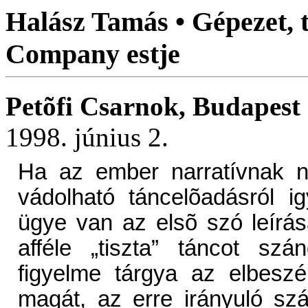
Halász Tamás • Gépezet, t
Company estje
Petõfi Csarnok, Budapest
1998. június 2.
Ha az ember narratívnak n
vádolható táncelõadásról i
ügye van az elsõ szó leírás
afféle „tiszta” táncot sz
figyelme tárgya az elbeszélh
magát, az erre irányuló sz