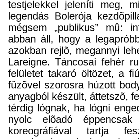
testjelekkel jeleníti meg,
legendás Bolerója kezdõpil
mégsem „publikus” mû: int
abban áll, hogy a legaprób
azokban rejlõ, megannyi leh
Lareigne. Táncosai fehér r
felületet takaró öltözet, a 
fûzõvel szorosra húzott bod
anyagból készült, áttetszõ, fe
térdig lógnak, ha lógni enged
nyolc elõadó éppencsak k
koreográfiával tartja fe