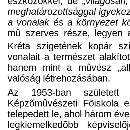
eszközökkel, de
„világosan
meghatározottsággal igyekez
a vonalak és a környezet kö
mû szerves része, legyen 
Kréta szigetének kopár szi
vonalait a természet alakít
hanem mint a mûvész „alko
valóság létrehozásában.
Az 1953-ban született
Képzõmûvészeti Fõiskola e
telepedett le, ahol három éve
legkiemelkedõbb képvisel