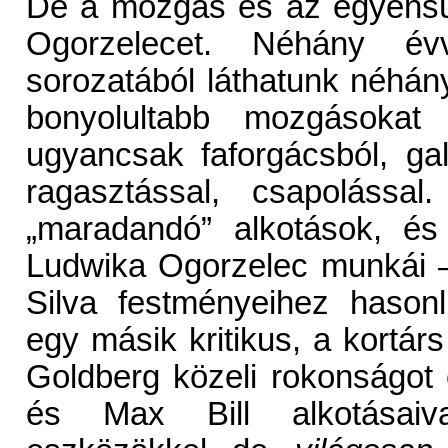
De a mozgás és az egyensúly
Ogorzelecet. Néhány év
sorozatából láthatunk néhány,
bonyolultabb mozgásokat 
ugyancsak faforgácsból, gall
ragasztással, csapolással
„maradandó” alkotások, és 
Ludwika Ogorzelec munkái – 
Silva festményeihez hason
egy másik kritikus, a kortár
Goldberg közeli rokonságo
és Max Bill alkotásaiv