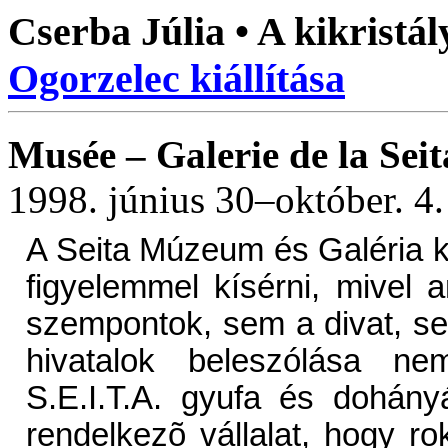
Cserba Júlia • A kikristál
Ogorzelec kiállítása
Musée – Galerie de la Seit
1998. június 30–október. 4.
A Seita Múzeum és Galéria ki
figyelemmel kísérni, mivel 
szempontok, sem a divat, s
hivatalok beleszólása nem
S.E.I.T.A. gyufa és dohány
rendelkezõ vállalat, hogy r