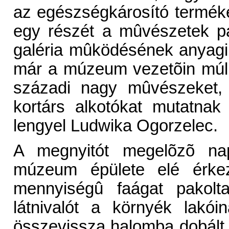
az egészségkárosító termék
egy részét a mûvészetek pá
galéria mûködésének anyagi há
már a múzeum vezetõin múlik,
századi nagy mûvészeket, 
kortárs alkotókat mutatnak
lengyel Ludwika Ogorzelec.
A megnyitót megelõzõ nap
múzeum épülete elé érkez
mennyiségû faágat pakolta
látnivalót a környék lakó
összevissza halomba dobált 