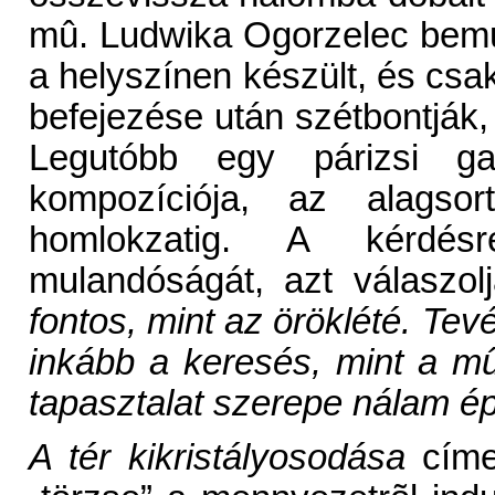
mû. Ludwika Ogorzelec bemut
a helyszínen készült, és csak 
befejezése után szétbontják,
Legutóbb egy párizsi ga
kompozíciója, az alagsor
homlokzatig. A kérdésr
mulandóságát, azt válaszol
fontos, mint az öröklété. Te
inkább a keresés, mint a mû
tapasztalat szerepe nálam épp
A tér kikristályosodása
címet