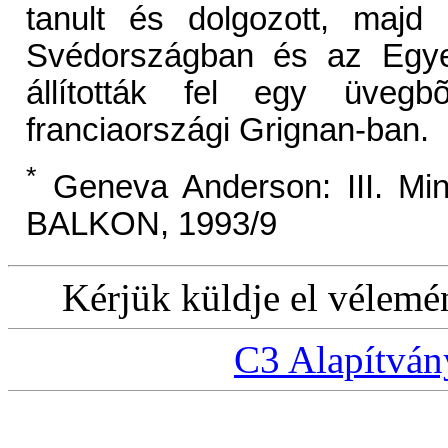
tanult és dolgozott, majd ö
Svédországban és az Egyes
állították fel egy üvegb
franciaországi Grignan-ban.
*
Geneva Anderson: III. Mi
BALKON, 1993/9
Kérjük küldje el vélem
C3 Alapítván