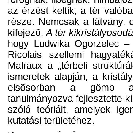
az érzést keltik, a tér való
része. Nemcsak a látvány, 
kifejezõ,
A tér kikristályoso
hogy Ludwika Ogorzelec – t
Ricolais szellemi hagyatéká
Malraux a „térbeli struktúr
ismeretek alapján, a kristály
elsõsorban a gömb ala
tanulmányozva fejlesztette ki 
szóló teóriáit, amelyek ig
kutatási területéhez.