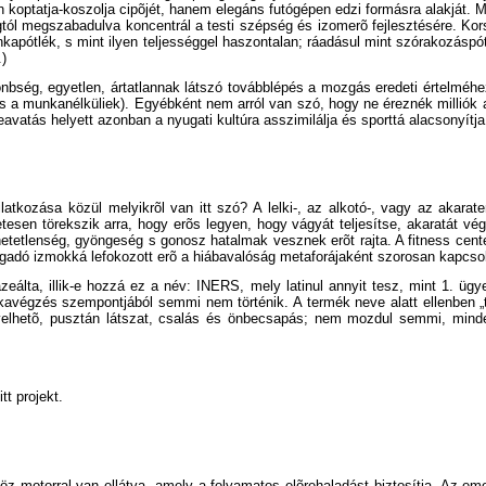
 koptatja-koszolja cipõjét, hanem elegáns futógépen edzi formásra alakját.
ngtól megszabadulva koncentrál a testi szépség és izomerõ fejlesztésére. K
pótlék, s mint ilyen teljességgel haszontalan; ráadásul mint szórakozáspótlé
.)
nbség, egyetlen, ártatlannak látszó továbblépés a mozgás eredeti értelméhe
 is a munkanélküliek). Egyébként nem arról van szó, hogy ne éreznék milliók
eavatás helyett azonban a nyugati kultúra asszimilálja és sporttá alacsonyítja
ozása közül melyikrõl van itt szó? A lelki-, az alkotó-, vagy az akaraterõr
en törekszik arra, hogy erõs legyen, hogy vágyát teljesítse, akaratát vég
tehetetlenség, gyöngeség s gonosz hatalmak vesznek erõt rajta. A fitness cen
agadó izmokká lefokozott erõ a hiábavalóság metaforájaként szorosan kapcsol
álta, illik-e hozzá ez a név: INERS, mely latinul annyit tesz, mint 1. ügyetl
avégzés szempontjából semmi nem történik. A termék neve alatt ellenben „t
ûvelhetõ, pusztán látszat, csalás és önbecsapás; nem mozdul semmi, minde
t projekt.
z motorral van ellátva, amely a folyamatos elõrehaladást biztosítja. Az emel