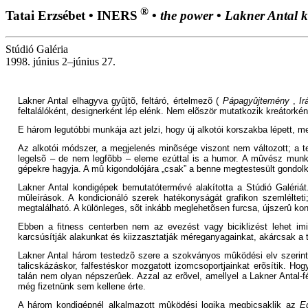
®
Tatai Erzsébet
•
INERS
•
the power
•
Lakner Antal ki
Stúdió Galéria
1998. június 2–június 27.
Lakner Antal elhagyva gyûjtõ, feltáró, értelmezõ (
Pápagyûjtemény
,
Ir
feltalálóként, designerként lép elénk. Nem elõször mutatkozik kreátorként
E három legutóbbi munkája azt jelzi, hogy új alkotói korszakba lépett, m
Az alkotói módszer, a megjelenés minõsége viszont nem változott; a te
legelsõ – de nem legfõbb – eleme ezúttal is a humor. A mûvész munkáj
gépekre hagyja. A mû kigondolójára „csak” a benne megtestesült gondol
Lakner Antal kondigépek bemutatótermévé alakította a Stúdió Galériát.
mûleírások. A kondicionáló szerek hatékonyságát grafikon szemléltet
megtalálható. A különleges, sõt inkább meglehetõsen furcsa, újszerû kondi
Ebben a fitness centerben nem az evezést vagy biciklizést lehet imit
karcsúsítják alakunkat és kiizzasztatják méreganyagainkat, akárcsak a 
Lakner Antal három testedzõ szere a szokványos mûködési elv szerint 
talicskázáskor, falfestéskor mozgatott izomcsoportjainkat erõsítik. H
talán nem olyan népszerûek. Azzal az erõvel, amellyel a Lakner Antal-
még fizetnünk sem kellene érte.
A három kondigépnél alkalmazott mûködési logika megbicsaklik az
E