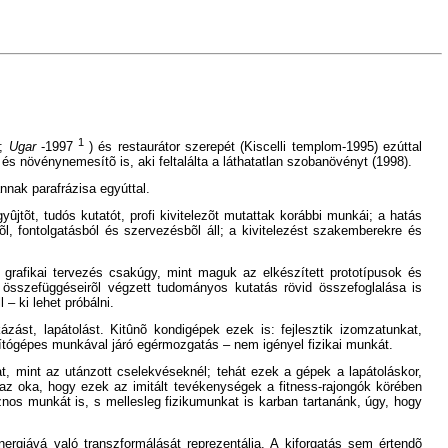
1
4;
Ugar
-1997
) és restaurátor szerepét (Kiscelli templom-1995) ezúttal
 és növénynemesítõ is, aki feltalálta a láthatatlan szobanövényt (1998).
nnak parafrázisa egyúttal.
tõt, tudós kutatót, profi kivitelezõt mutattak korábbi munkái; a hatás
, fontolgatásból és szervezésbõl áll; a kivitelezést szakemberekre és
a grafikai tervezés csakúgy, mint maguk az elkészített prototípusok és
 összefüggéseirõl végzett tudományos kutatás rövid összefoglalása is
– ki lehet próbálni.
zást, lapátolást. Kitûnõ kondigépek ezek is: fejlesztik izomzatunkat,
mítógépes munkával járó egérmozgatás – nem igényel fizikai munkát.
, mint az utánzott cselekvéseknél; tehát ezek a gépek a lapátoláskor,
 az oka, hogy ezek az imitált tevékenységek a fitness-rajongók körében
nos munkát is, s mellesleg fizikumunkat is karban tartanánk, úgy, hogy
nergiává való transzformálását reprezentálja. A kiforgatás sem értendõ