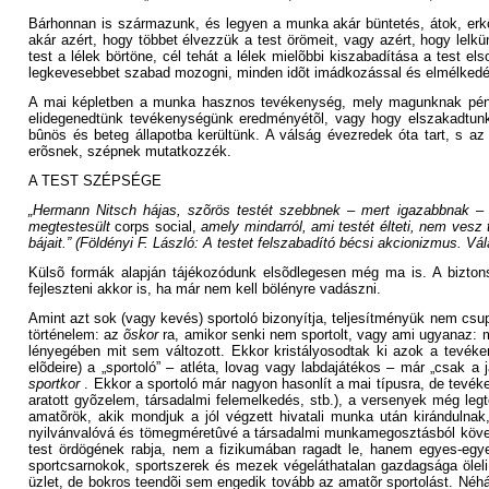
Bárhonnan is származunk, és legyen a munka akár büntetés, átok, erköl
akár azért, hogy többet élvezzük a test örömeit, vagy azért, hogy lel
test a lélek börtöne, cél tehát a lélek mielõbbi kiszabadítása a test el
legkevesebbet szabad mozogni, minden idõt imádkozással és elmélkedésse
A mai képletben a munka hasznos tevékenység, mely magunknak pénzt 
elidegenedtünk tevékenységünk eredményétõl, vagy hogy elszakadtunk 
bûnös és beteg állapotba kerültünk. A válság évezredek óta tart, s az
erõsnek, szépnek mutatkozzék.
A TEST SZÉPSÉGE
„Hermann Nitsch hájas, szõrös testét szebbnek – mert igazabbnak – lát
megtestesült
corps social,
amely mindarról, ami testét élteti, nem vesz
bájait.” (Földényi F. László: A testet felszabadító bécsi akcionizmus. V
Külsõ formák alapján tájékozódunk elsõdlegesen még ma is. A biztonsá
fejleszteni akkor is, ha már nem kell bölényre vadászni.
Amint azt sok (vagy kevés) sportoló bizonyítja, teljesítményük nem csup
történelem: az
õskor
ra, amikor senki nem sportolt, vagy ami ugyanaz: mi
lényegében mit sem változott. Ekkor kristályosodtak ki azok a tevék
elõdeire) a „sportoló” – atléta, lovag vagy labdajátékos – már „csak a
sportkor
. Ekkor a sportoló már nagyon hasonlít a mai típusra, de tev
aratott gyõzelem, társadalmi felemelkedés, stb.), a versenyek még le
amatõrök, akik mondjuk a jól végzett hivatali munka után kirándulna
nyilvánvalóvá és tömegméretûvé a társadalmi munkamegosztásból követ
test ördögének rabja, nem a fizikumában ragadt le, hanem egyes-egye
sportcsarnokok, sportszerek és mezek végeláthatalan gazdagsága öleli kö
üzlet, de bokros teendõi sem engedik tovább az amatõr sportolást. Néhá