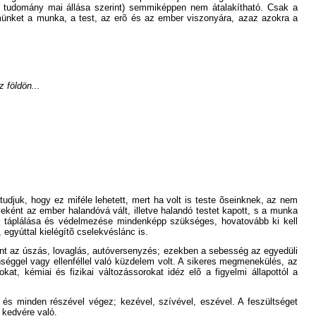
tudomány mai állása szerint) semmiképpen nem átalakítható. Csak a
münket a munka, a test, az erõ és az ember viszonyára, azaz azokra a
 földön...
udjuk, hogy ez miféle lehetett, mert ha volt is teste õseinknek, az nem
ént az ember halandóvá vált, illetve halandó testet kapott, s a munka
est táplálása és védelmezése mindenképp szükséges, hovatovább ki kell
 egyúttal kielégítõ cselekvéslánc is.
 mint az úszás, lovaglás, autóversenyzés; ezekben a sebesség az egyedüli
séggel vagy ellenféllel való küzdelem volt. A sikeres megmenekülés, az
t, kémiai és fizikai változássorokat idéz elõ a figyelmi állapottól a
l és minden részével végez; kezével, szívével, eszével. A feszültséget
 kedvére való.