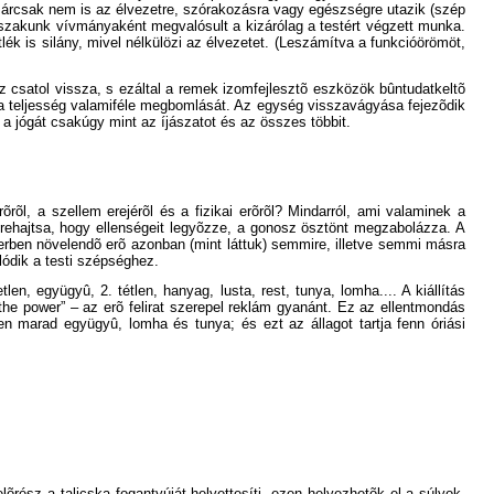
 Márcsak nem is az élvezetre, szórakozásra vagy egészségre utazik (szép
orszakunk vívmányaként megvalósult a kizárólag a testért végzett munka.
k is silány, mivel nélkülözi az élvezetet. (Leszámítva a funkcióörömöt,
z csatol vissza, s ezáltal a remek izomfejlesztõ eszközök bûntudatkeltõ
 a teljesség valamiféle megbomlását. Az egység visszavágyása fejezõdik
 a jógát csakúgy mint az íjászatot és az összes többit.
õl, a szellem erejérõl és a fizikai erõrõl? Mindarról, ami valaminek a
rehajtsa, hogy ellenségeit legyõzze, a gonosz ösztönt megzabolázza. A
terben növelendõ erõ azonban (mint láttuk) semmire, illetve semmi másra
ódik a testi szépséghez.
en, együgyû, 2. tétlen, hanyag, lusta, rest, tunya, lomha.... A kiállítás
he power” – az erõ felirat szerepel reklám gyanánt. Ez az ellentmondás
n marad együgyû, lomha és tunya; és ezt az állagot tartja fenn óriási
õrész a talicska fogantyúját helyettesíti, ezen helyezhetõk el a súlyok.