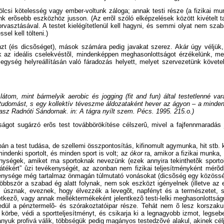
csi kötelesség vagy ember-voltunk záloga; annak testi része (a fizikai mun
künk erõsebb eszközhöz jusson. (Az errõl szóló elképzelések között kivéte
sorvasztásával. A testet kielégítetlenül kell hagyni, és semmi olyat nem sza
l kell tölteni.)
(és dicsõséget), mások számára pedig javakat szerez. Akár úgy véljük, ho
az ideális cselekvéstõl, mindenképpen meghasonlottságot érzékelünk, melyb
 egység helyreállításán való fáradozás helyett, melyet szervezetünk követ
om, mint bármelyik aerobic és jogging (fit and fun) által testetlenné var
 tudomást, s egy kollektív téveszme áldozataként hever az ágyon – a minden
álasz Radnóti Sándornak. in: A tágra nyílt szem. Pécs. 1995. 215.o.)
got sugárzó erõs test továbbörökítése célszerû, mivel a fajfennmaradás j
án a test tudása, de szellemi összpontosítás, kifinomult agymunka, hit stb.
ndenki sportolt, és minden sport is volt; az
ókor
ra, amikor a fizikai munka,
enységek, amiket ma sportoknak nevezünk (ezek annyira tekinthetõk sport
 játékért” ûzi tevékenységét, az azonban nem fizikai teljesítményként mérõdi
ékenysége még tartalmaz önmagán túlmutató vonásokat (dicsõség egy közössé
gtöbbször a szabad ég alatt folynak, nem sok eszközt igényelnek (illetve a
k, úsznak, eveznek, hogy élvezzék a levegõt, napfényt és a természetet,
kezõ, vagy annak melléktermékeként jelentkezõ testi-lelki meghasonlottsá
dül a pénztermelõ- és szórakoztatóipar része. Tehát nem õ lesz korszaku
rbe, védi a sportteljesítményt, és csikarja ki a legnagyobb izmot, legsebese
nyuk profivá válik, többségük pedig magányos testedzõvé alakul, akinek célja