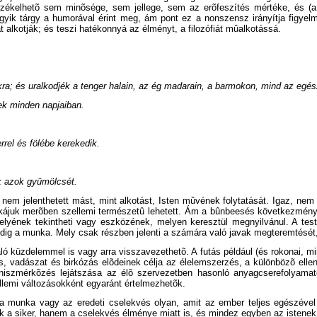
ékelhetõ sem minõsége, sem jellege, sem az erõfeszítés mértéke, és (a 
gyik tárgy a humorával érint meg, ám pont ez a nonszensz irányítja figyel
alkotják; és teszi hatékonnyá az élményt, a filozófiát mûalkotássá.
; és uralkodjék a tenger halain, az ég madarain, a barmokon, mind az egész
nek minden napjaiban.
el és fölébe kerekedik.
ik azok gyümölcsét.
m jelenthetett mást, mint alkotást, Isten mûvének folytatását. Igaz, nem t
ájuk merõben szellemi természetû lehetett. Ám a bûnbeesés következmények
lakhelyének tekintheti vagy eszközének, melyen keresztül megnyilvánul. A t
 pedig a munka. Mely csak részben jelenti a számára való javak megteremtését,
való küzdelemmel is vagy arra visszavezethetõ. A futás például (és rokonai,
s, vadászat és birkózás elõdeinek célja az élelemszerzés, a különbözõ ellen
iszmérkõzés lejátszása az élõ szervezetben hasonló anyagcserefolyamatoka
ellemi változásokként egyaránt értelmezhetõk.
kor a munka vagy az eredeti cselekvés olyan, amit az ember teljes egészéve
k a siker, hanem a cselekvés élménye miatt is, és mindez egyben az istenek