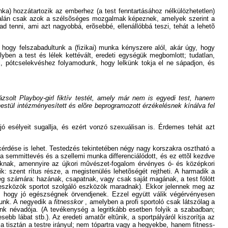
ka) hozzátartozik az emberhez (a test fenntartásához nélkülözhetetlen)
lt talán csak azok a szélsõséges mozgalmak képeznek, amelyek szerint a
bad tenni, ami azt nagyobbá, erõsebbé, ellenállóbbá teszi, tehát a lehetõ
gy felszabadultunk a (fizikai) munka kényszere alól, akár úgy, hogy
en a test és lélek kettévált, eredeti egységük megbomlott; tudatlan,
el, pótcselekvéshez folyamodunk, hogy lelkünk tokja el ne sápadjon, és
ázsolt Playboy-girl fiktív testét, amely már nem is egyedi test, hanem
estül intézményesített és elõre beprogramozott érzékelésnek kínálva fel
ó esélyeit sugallja, és ezért vonzó szexuálisan is. Érdemes tehát azt
 kérdése is lehet. Testedzés tekintetében négy nagy korszakra osztható a
 a semmittevés és a szellemi munka differenciálódott, és ez ettõl kezdve
oknak, amennyire az újkori mûvészet-fogalom érvényes ó- és középkori
k: szent rítus része, a megistenülés lehetõségét rejtheti. A harmadik a
g számára: hazának, csapatnak, vagy csak saját magának, a test fölött
z eszközök sportot szolgáló eszközök maradnak). Ekkor jelennek meg az
 s hogy jó egészségnek örvendjenek. Ezzel együtt válik végérvényesen
gunk. A negyedik a
fitnesskor
, amelyben a profi sportoló csak látszólag a
nk névadója. (A tevékenység a legritkább esetben folyik a szabadban;
bb lábat stb.). Az eredeti amatõr eltûnik, a sportpályáról kiszorítja az
 tisztán a testre irányul; nem tópartra vagy a hegyekbe, hanem fitness-