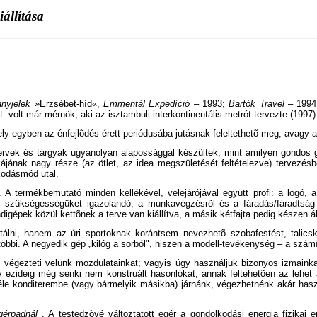
állítása
ányjelek
»Erzsébet-híd«,
Emmentál Expedíció
– 1993;
Bartók Travel
– 199
: volt már mérnök, aki az isztambuli interkontinentális metrót tervezte (1997)
ely egyben az énfejlõdés érett periódusába jutásnak feleltethetõ meg, avagy a
rvek és tárgyak ugyanolyan alapossággal készültek, mint amilyen gondos gyûj
ának nagy része (az ötlet, az idea megszületését feltételezve) tervezésbõl
kodásmód utal.
 A termékbemutató minden kellékével, velejárójával együtt profi: a logó, 
i; szükségességüket igazolandó, a munkavégzésrõl és a fáradás/fáradtság
gépek közül kettõnek a terve van kiállítva, a másik kétfajta pedig készen áll 
álni, hanem az úri sportoknak korántsem nevezhetõ szobafestést, talicská
többi. A negyedik gép „kilóg a sorból", hiszen a modell-tevékenység – a szá
végezteti velünk mozdulatainkat; vagyis úgy használjuk bizonyos izmainkat
ogy ezideig még senki nem konstruált hasonlókat, annak feltehetõen az lehet
féle konditerembe (vagy bármelyik másikba) járnánk, végezhetnénk akár hasz
gérpadnál
. A testedzõvé változtatott egér a gondolkodási energia fizikai e