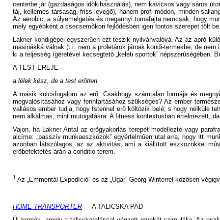
centerbe jár (gazdaságos idõkihasználás), nem kavicsos vagy sáros úton
táj, kellemes társaság, friss levegõ), hanem profi módon, minden salla
Az aerobic, a súlyemelgetés és megannyi tornafajta nemcsak, hogy munka
mely egyébként a csecsemõkori fejlõdésben igen fontos szerepet tölt be
Lakner kondigépei egyszerûen ezt teszik nyilvánvalóvá. Az az apró külö
masinákká válnak (t.i. nem a proletárok járnak kondi-termekbe, de nem
ki a teljesség ígéretével kecsegtetõ „keleti sportok” népszerûségében. B
A TEST EREJE
a lélek kész, de a test erõtlen
A másik kulcsfogalom az erõ. Csakhogy számtalan formája és megnyilatk
megvalósításához vagy fenntartásához szükséges? Az ember természetes
vallásos ember tudja, hogy Istennel erõ költözik belé; s hogy nélküle 
nem alkalmas, mint mutogatásra. A fitness kontextusban értelmezett, d
Vajon, ha Lakner Antal az erõgyakorlás terepét modellezte vagy parafraze
alcíme: „passzív munkaeszközök” egyértelmûen utal arra, hogy itt munk
azonban látszólagos: az az aktivitás, ami a kiállított eszközökkel m
erõbefektetés árán a conditio-terem.
1
Az „Emmentál Expedíció” és az „Ugar” Georg Winterrel közösen végigvit
HOME TRANSPORTER
— A TALICSKA PAD
Új termék, amely a talicskatolással végzett munkát szimulálja. Az eszkö