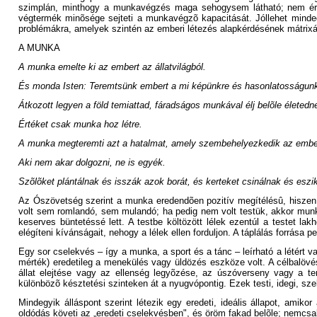
szimplán, minthogy a munkavégzés maga sehogysem látható; nem érz
végtermék minõsége sejteti a munkavégzõ kapacitását. Jóllehet minde
problémákra, amelyek szintén az emberi létezés alapkérdésének mátrixát 
A MUNKA
A munka emelte ki az embert az állatvilágból.
És monda Isten: Teremtsünk embert a mi képünkre és hasonlatosságunkra
Átkozott legyen a föld temiattad, fáradságos munkával élj belõle életed
Értéket csak munka hoz létre.
A munka megteremti azt a hatalmat, amely szembehelyezkedik az emberr
Aki nem akar dolgozni, ne is egyék.
Szõlõket plántálnak és isszák azok borát, és kerteket csinálnak és esz
Az Ószövetség szerint a munka eredendõen pozitív megítélésû, hiszen ne
volt sem romlandó, sem mulandó; ha pedig nem volt testük, akkor munk
keserves büntetéssé lett. A testbe költözött lélek ezentúl a testet 
elégíteni kívánságait, nehogy a lélek ellen forduljon. A táplálás forrása
Egy sor cselekvés – így a munka, a sport és a tánc – leírható a létért 
mérték) eredetileg a menekülés vagy üldözés eszköze volt. A célbalövé
állat elejtése vagy az ellenség legyõzése, az úszóverseny vagy a ten
különbözõ késztetési szinteken át a nyugvópontig. Ezek testi, idegi, sz
Mindegyik álláspont szerint létezik egy eredeti, ideális állapot, ami
oldódás követi az „eredeti cselekvésben", és öröm fakad belõle; nemcsa