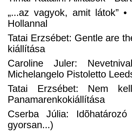
„...az vagyok, amit látok” 
Hollannal
Tatai Erzsébet: Gentle are t
kiállítása
Caroline Juler: Nevetn
Michelangelo Pistoletto Lee
Tatai Erzsébet: Nem ke
Panamarenkokiállítása
Cserba Júlia: Idõhatározó
gyorsan...)