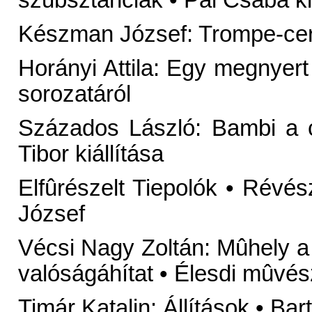
Készman József: Trompe-cer
Horányi Attila: Egy megnyer
sorozatáról
Százados László: Bambi a c
Tibor kiállítása
Elfûrészelt Tiepolók • Révés
József
Vécsi Nagy Zoltán: Mûhely a
valóságáhítat • Élesdi mûvés
Timár Katalin: Állítások • Bar