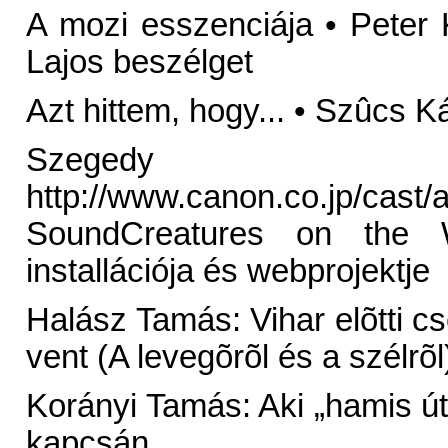
A mozi esszenciája • Peter
Lajos beszélget
Azt hittem, hogy... • Szûcs 
Szegedy Ma
http://www.canon.co.jp/cast
SoundCreatures on the 
installációja és webprojektje
Halász Tamás: Vihar elõtti cse
vent (A levegõrõl és a szélrõl
Korányi Tamás: Aki „hamis út
kapcsán