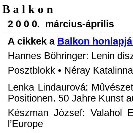
B a l k o n
2 0 0 0. március-április
A cikkek a
Balkon honlapjá
Hannes Böhringer: Lenin di
Posztblokk • Néray Katalinna
Lenka Lindaurová: Mûvészet
Positionen. 50 Jahre Kunst 
Készman József: Valahol E
l’Europe