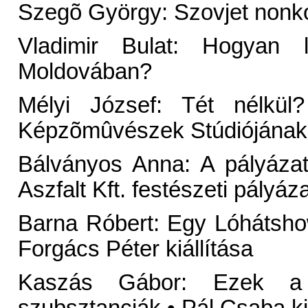
Szegõ György: Szovjet nonk
Vladimir Bulat: Hogyan l
Moldovában?
Mélyi József: Tét nélkül
Képzõmûvészek Stúdiójának k
Bálványos Anna: A pályáza
Aszfalt Kft. festészeti pályá
Barna Róbert: Egy Lóhátshow
Forgács Péter kiállítása
Kaszás Gábor: Ezek a 
szubsztanciák • Pál Csaba kiá